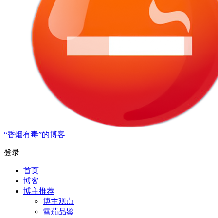
“香烟有毒”的博客
登录
首页
博客
博主推荐
博主观点
雪茄品鉴