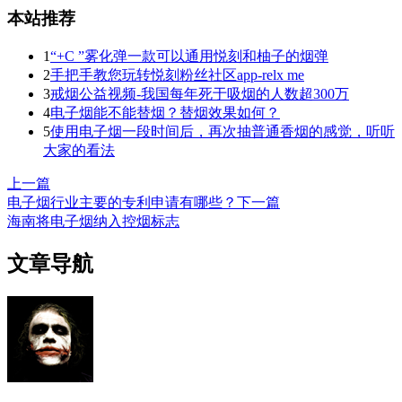
本站推荐
1
“+C ”雾化弹一款可以通用悦刻和柚子的烟弹
2
手把手教您玩转悦刻粉丝社区app-relx me
3
戒烟公益视频-我国每年死于吸烟的人数超300万
4
电子烟能不能替烟？替烟效果如何？
5
使用电子烟一段时间后，再次抽普通香烟的感觉，听听
大家的看法
上一篇
电子烟行业主要的专利申请有哪些？
下一篇
海南将电子烟纳入控烟标志
文章导航