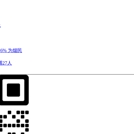
玩
6% 为烟民
27人