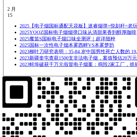
2 月
15
2025
【电子烟国标通配天花板】迷睿烟弹+悦刻杆=老
2025
YOOZ国标电子烟烟弹口味从清甜果香到醇厚咖啡
2025
魔笛S国标电子烟口味全测评｜超详细种
2025
国标一次性电子烟本雾西畔VS本雾楚韵
2023
柳叶刀研究表明：35-84 岁中国男性死亡人数的 19.
2023
新疆奎屯查获1500支非法电子烟，案值预估20万元
2023
蚌埠破获千万元假冒电子烟案：捣毁2家工厂，抓捕