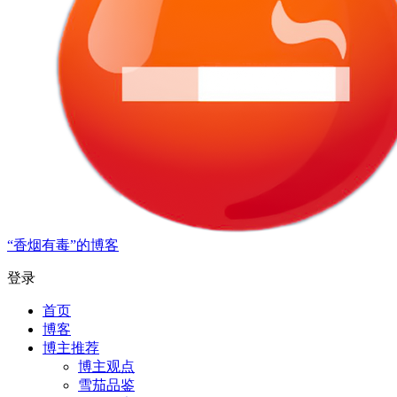
“香烟有毒”的博客
登录
首页
博客
博主推荐
博主观点
雪茄品鉴