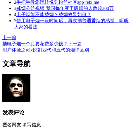
2
手把手教您玩转悦刻粉丝社区app-relx me
3
戒烟公益视频-我国每年死于吸烟的人数超300万
4
电子烟能不能替烟？替烟效果如何？
5
使用电子烟一段时间后，再次抽普通香烟的感觉，听听
大家的看法
上一篇
抽电子烟一个月要花费多少钱？
下一篇
用户体验之relx悦刻四代和五代的烟弹区别
文章导航
发表评论
匿名网友
填写信息