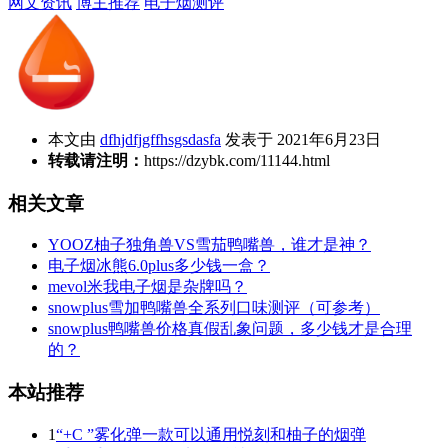
网文资讯
博主推荐
电子烟测评
本文由
dfhjdfjgffhsgsdasfa
发表于 2021年6月23日
转载请注明：
https://dzybk.com/11144.html
相关文章
YOOZ柚子独角兽VS雪茄鸭嘴兽，谁才是神？
电子烟冰熊6.0plus多少钱一盒？
mevol米我电子烟是杂牌吗？
snowplus雪加鸭嘴兽全系列口味测评（可参考）
snowplus鸭嘴兽价格真假乱象问题，多少钱才是合理
的？
本站推荐
1
“+C ”雾化弹一款可以通用悦刻和柚子的烟弹