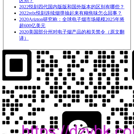
区别？
2022
悦刻四代国内版版和国外版本的区别有哪些？
2022
relx悦刻连续烟弹抽起来有糊焦味怎么回事？
2020
Arizton研究称：全球电子烟市场规模2025年将
超600亿美元
2020
美国部分州对电子烟产品的相关禁令（原文翻
译）