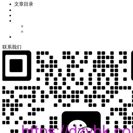
文章目录
联
系
我
们