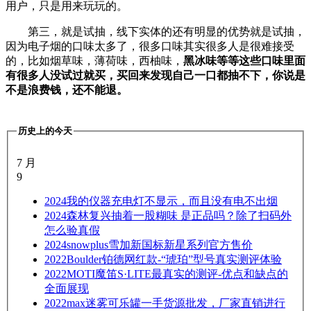
用户，只是用来玩玩的。
第三，就是试抽，线下实体的还有明显的优势就是试抽，
因为电子烟的口味太多了，很多口味其实很多人是很难接受
的，比如烟草味，薄荷味，西柚味，
黑冰味等等这些口味里面
有很多人没试过就买，买回来发现自己一口都抽不下，你说是
不是浪费钱，还不能退。
历史上的今天
7 月
9
2024
我的仪器充电灯不显示，而且没有电不出烟
2024
森林复兴抽着一股糊味 是正品吗？除了扫码外
怎么验真假
2024
snowplus雪加新国标新星系列官方售价
2022
Boulder铂德网红款-“琥珀”型号真实测评体验
2022
MOTI魔笛S·LITE最真实的测评-优点和缺点的
全面展现
2022
max迷雾可乐罐一手货源批发，厂家直销进行