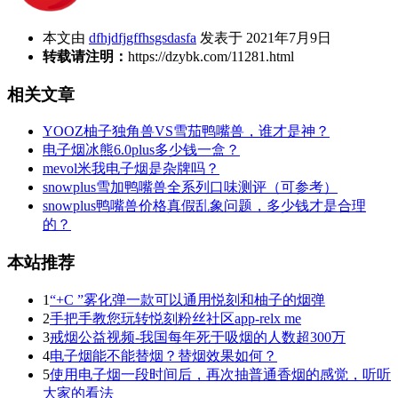
本文由
dfhjdfjgffhsgsdasfa
发表于 2021年7月9日
转载请注明：
https://dzybk.com/11281.html
相关文章
YOOZ柚子独角兽VS雪茄鸭嘴兽，谁才是神？
电子烟冰熊6.0plus多少钱一盒？
mevol米我电子烟是杂牌吗？
snowplus雪加鸭嘴兽全系列口味测评（可参考）
snowplus鸭嘴兽价格真假乱象问题，多少钱才是合理
的？
本站推荐
1
“+C ”雾化弹一款可以通用悦刻和柚子的烟弹
2
手把手教您玩转悦刻粉丝社区app-relx me
3
戒烟公益视频-我国每年死于吸烟的人数超300万
4
电子烟能不能替烟？替烟效果如何？
5
使用电子烟一段时间后，再次抽普通香烟的感觉，听听
大家的看法