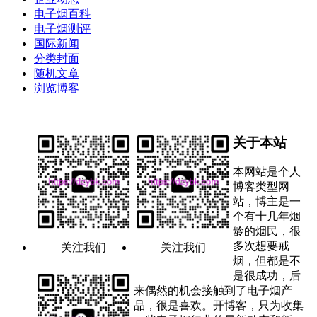
电子烟百科
电子烟测评
国际新闻
分类封面
随机文章
浏览博客
关于本站
本网站是个人
博客类型网
站，博主是一
个有十几年烟
龄的烟民，很
多次想要戒
关注我们
关注我们
烟，但都是不
是很成功，后
来偶然的机会接触到了电子烟产
品，很是喜欢。开博客，只为收集