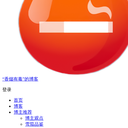
“香烟有毒”的博客
登录
首页
博客
博主推荐
博主观点
雪茄品鉴