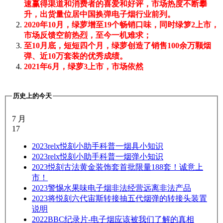
速赢得渠道和消费者的喜爱和好评，市场热度不断攀
升，出货量位居中国换弹电子烟行业前列。
2020年10月，绿萝增至19个畅销口味，同时绿箩2上市，
市场反馈空前热烈，至今一机难求；
至10月底，短短四个月，绿萝创造了销售100余万颗烟
弹、近10万套装的优秀成绩。
2021年6月，绿萝3上市，市场依然
历史上的今天
7 月
17
2023
relx悦刻小助手科普一烟具小知识
2023
relx悦刻小助手科普一烟弹小知识
2023
悦刻古法黄金装饰套首批限量188套！诚意上
市！
2023
警惕水果味电子烟非法经营远离非法产品
2023
将悦刻六代宙斯转接抽五代烟弹的转接头装置
说明
2022
BBC纪录片-电子烟应该被我们了解的真相