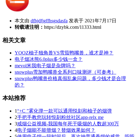
本文由
dfhjdfjgffhsgsdasfa
发表于 2021年7月17日
转载请注明：
https://dzybk.com/11333.html
相关文章
YOOZ柚子独角兽VS雪茄鸭嘴兽，谁才是神？
电子烟冰熊6.0plus多少钱一盒？
mevol米我电子烟是杂牌吗？
snowplus雪加鸭嘴兽全系列口味测评（可参考）
snowplus鸭嘴兽价格真假乱象问题，多少钱才是合理
的？
本站推荐
1
“+C ”雾化弹一款可以通用悦刻和柚子的烟弹
2
手把手教您玩转悦刻粉丝社区app-relx me
3
戒烟公益视频-我国每年死于吸烟的人数超300万
4
电子烟能不能替烟？替烟效果如何？
5
使用电子烟一段时间后，再次抽普通香烟的感觉，听听