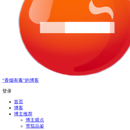
“香烟有毒”的博客
登录
首页
博客
博主推荐
博主观点
雪茄品鉴