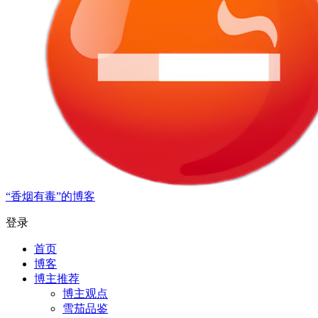
“香烟有毒”的博客
登录
首页
博客
博主推荐
博主观点
雪茄品鉴