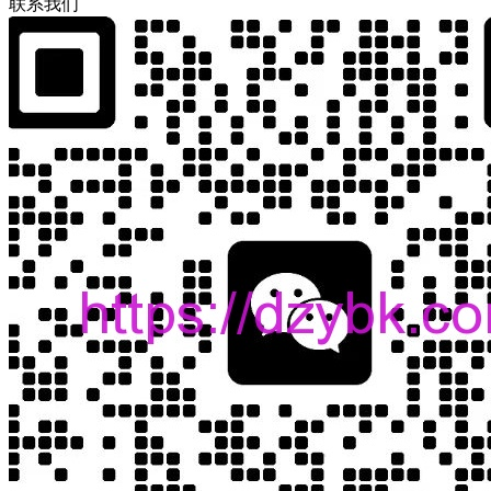
联
系
我
们