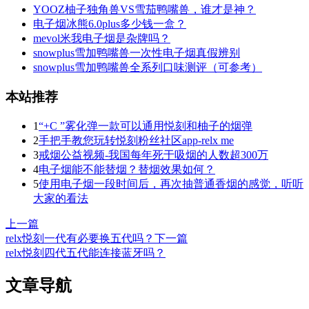
YOOZ柚子独角兽VS雪茄鸭嘴兽，谁才是神？
电子烟冰熊6.0plus多少钱一盒？
mevol米我电子烟是杂牌吗？
snowplus雪加鸭嘴兽一次性电子烟真假辨别
snowplus雪加鸭嘴兽全系列口味测评（可参考）
本站推荐
1
“+C ”雾化弹一款可以通用悦刻和柚子的烟弹
2
手把手教您玩转悦刻粉丝社区app-relx me
3
戒烟公益视频-我国每年死于吸烟的人数超300万
4
电子烟能不能替烟？替烟效果如何？
5
使用电子烟一段时间后，再次抽普通香烟的感觉，听听
大家的看法
上一篇
relx悦刻一代有必要换五代吗？
下一篇
relx悦刻四代五代能连接蓝牙吗？
文章导航