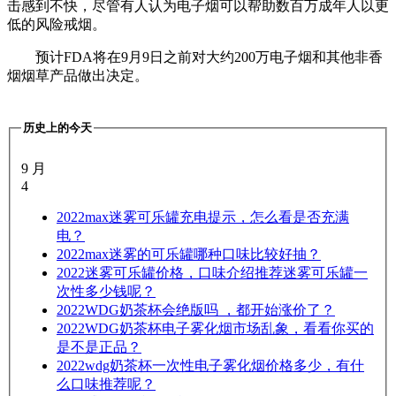
击感到不快，尽管有人认为电子烟可以帮助数百万成年人以更
低的风险戒烟。
预计FDA将在9月9日之前对大约200万电子烟和其他非香
烟烟草产品做出决定。
历史上的今天
9 月
4
2022
max迷雾可乐罐充电提示，怎么看是否充满
电？
2022
max迷雾的可乐罐哪种口味比较好抽？
2022
迷雾可乐罐价格，口味介绍推荐迷雾可乐罐一
次性多少钱呢？
2022
WDG奶茶杯会绝版吗 ，都开始涨价了？
2022
WDG奶茶杯电子雾化烟市场乱象，看看你买的
是不是正品？
2022
wdg奶茶杯一次性电子雾化烟价格多少，有什
么口味推荐呢？