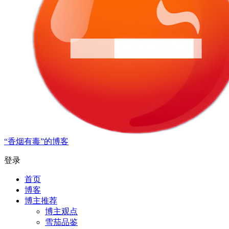
“香烟有毒”的博客
登录
首页
博客
博主推荐
博主观点
雪茄品鉴