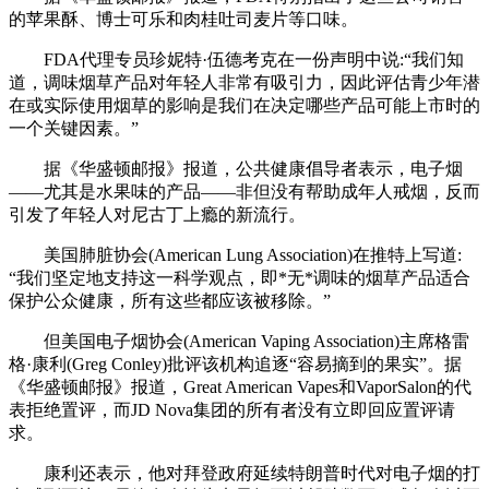
的苹果酥、博士可乐和肉桂吐司麦片等口味。
FDA代理专员珍妮特·伍德考克在一份声明中说:“我们知
道，调味烟草产品对年轻人非常有吸引力，因此评估青少年潜
在或实际使用烟草的影响是我们在决定哪些产品可能上市时的
一个关键因素。”
据《华盛顿邮报》报道，公共健康倡导者表示，电子烟
——尤其是水果味的产品——非但没有帮助成年人戒烟，反而
引发了年轻人对尼古丁上瘾的新流行。
美国肺脏协会(American Lung Association)在推特上写道:
“我们坚定地支持这一科学观点，即*无*调味的烟草产品适合
保护公众健康，所有这些都应该被移除。”
但美国电子烟协会(American Vaping Association)主席格雷
格·康利(Greg Conley)批评该机构追逐“容易摘到的果实”。
据
《华盛顿邮报》报道，Great American Vapes和VaporSalon的代
表拒绝置评，而JD Nova集团的所有者没有立即回应置评请
求。
康利还表示，他对拜登政府延续特朗普时代对电子烟的打