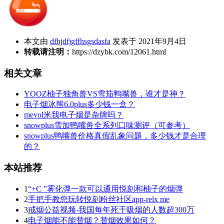
本文由
dfhjdfjgffhsgsdasfa
发表于 2021年9月4日
转载请注明：
https://dzybk.com/12061.html
相关文章
YOOZ柚子独角兽VS雪茄鸭嘴兽，谁才是神？
电子烟冰熊6.0plus多少钱一盒？
mevol米我电子烟是杂牌吗？
snowplus雪加鸭嘴兽全系列口味测评（可参考）
snowplus鸭嘴兽价格真假乱象问题，多少钱才是合理
的？
本站推荐
1
“+C ”雾化弹一款可以通用悦刻和柚子的烟弹
2
手把手教您玩转悦刻粉丝社区app-relx me
3
戒烟公益视频-我国每年死于吸烟的人数超300万
4
电子烟能不能替烟？替烟效果如何？