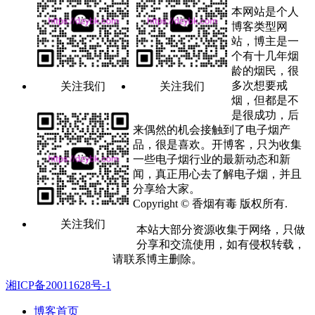
本网站是个人
博客类型网
站，博主是一
个有十几年烟
龄的烟民，很
多次想要戒
关注我们
关注我们
烟，但都是不
是很成功，后
来偶然的机会接触到了电子烟产
品，很是喜欢。开博客，只为收集
一些电子烟行业的最新动态和新
闻，真正用心去了解电子烟，并且
分享给大家。
Copyright © 香烟有毒 版权所有.
关注我们
本站大部分资源收集于网络，只做
分享和交流使用，如有侵权转载，
请联系博主删除。
湘ICP备20011628号-1
博客首页