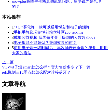
snowplus鸭嘴兽价格真假乱象问题，多少钱才是合理
的？
本站推荐
1
“+C ”雾化弹一款可以通用悦刻和柚子的烟弹
2
手把手教您玩转悦刻粉丝社区app-relx me
3
戒烟公益视频-我国每年死于吸烟的人数超300万
4
电子烟能不能替烟？替烟效果如何？
5
使用电子烟一段时间后，再次抽普通香烟的感觉，听听
大家的看法
上一篇
VTV电子烟 smart款怎么样？官方售价多少？
下一篇
relx悦刻三代零点款怎么配对连接蓝牙？
文章导航