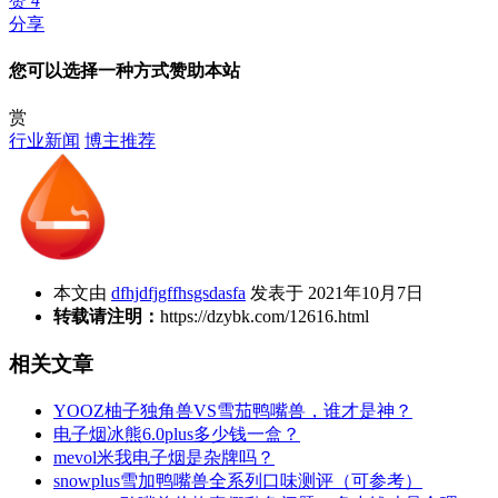
赞
4
分享
您可以选择一种方式赞助本站
赏
行业新闻
博主推荐
本文由
dfhjdfjgffhsgsdasfa
发表于 2021年10月7日
转载请注明：
https://dzybk.com/12616.html
相关文章
YOOZ柚子独角兽VS雪茄鸭嘴兽，谁才是神？
电子烟冰熊6.0plus多少钱一盒？
mevol米我电子烟是杂牌吗？
snowplus雪加鸭嘴兽全系列口味测评（可参考）