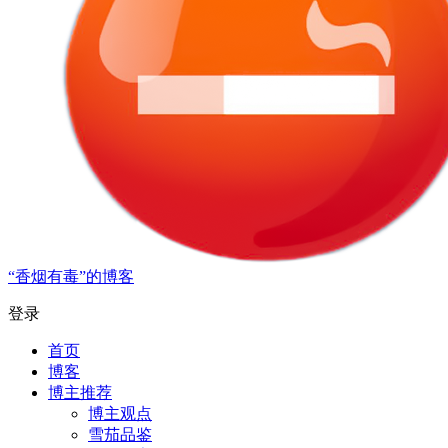
“香烟有毒”的博客
登录
首页
博客
博主推荐
博主观点
雪茄品鉴