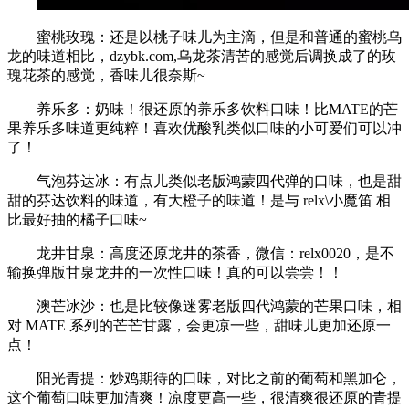
蜜桃玫瑰：还是以桃子味儿为主滴，但是和普通的蜜桃乌
龙的味道相比，dzybk.com,乌龙茶清苦的感觉后调换成了的玫
瑰花茶的感觉，香味儿很奈斯~
养乐多：奶味！很还原的养乐多饮料口味！比MATE的芒
果养乐多味道更纯粹！喜欢优酸乳类似口味的小可爱们可以冲
了！
气泡芬达冰：有点儿类似老版鸿蒙四代弹的口味，也是甜
甜的芬达饮料的味道，有大橙子的味道！是与 relx\小魔笛 相
比最好抽的橘子口味~
龙井甘泉：高度还原龙井的茶香，微信：relx0020，是不
输换弹版甘泉龙井的一次性口味！真的可以尝尝！！
澳芒冰沙：也是比较像迷雾老版四代鸿蒙的芒果口味，相
对 MATE 系列的芒芒甘露，会更凉一些，甜味儿更加还原一
点！
阳光青提：炒鸡期待的口味，对比之前的葡萄和黑加仑，
这个葡萄口味更加清爽！凉度更高一些，很清爽很还原的青提