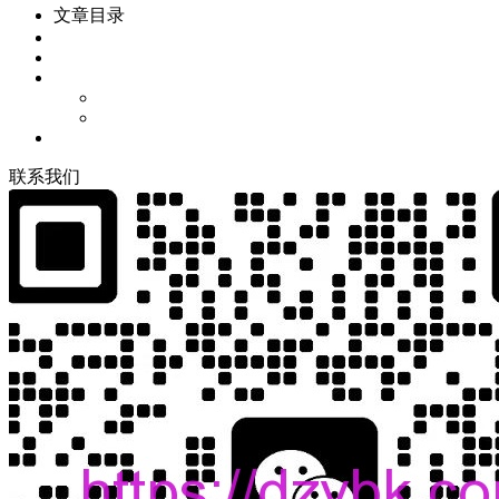
文章目录
联
系
我
们