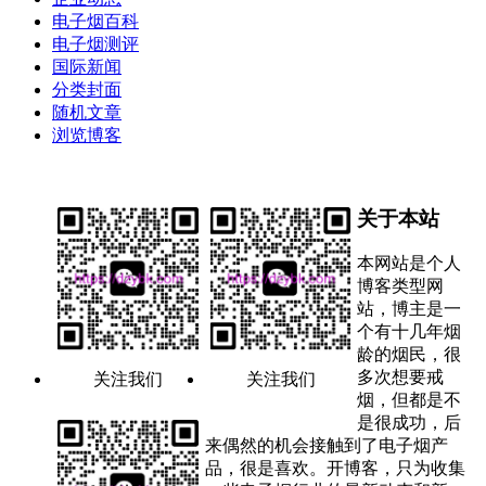
电子烟百科
电子烟测评
国际新闻
分类封面
随机文章
浏览博客
关于本站
本网站是个人
博客类型网
站，博主是一
个有十几年烟
龄的烟民，很
多次想要戒
关注我们
关注我们
烟，但都是不
是很成功，后
来偶然的机会接触到了电子烟产
品，很是喜欢。开博客，只为收集