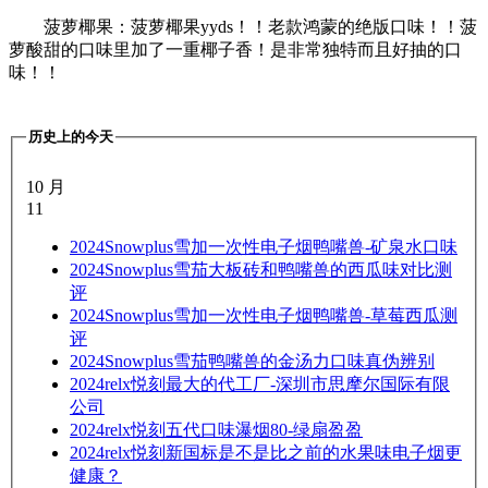
菠萝椰果：菠萝椰果yyds！！老款鸿蒙的绝版口味！！菠
萝酸甜的口味里加了一重椰子香！是非常独特而且好抽的口
味！！
历史上的今天
10 月
11
2024
Snowplus雪加一次性电子烟鸭嘴兽-矿泉水口味
2024
Snowplus雪茄大板砖和鸭嘴兽的西瓜味对比测
评
2024
Snowplus雪加一次性电子烟鸭嘴兽-草莓西瓜测
评
2024
Snowplus雪茄鸭嘴兽的金汤力口味真伪辨别
2024
relx悦刻最大的代工厂-深圳市思摩尔国际有限
公司
2024
relx悦刻五代口味瀑烟80-绿扇盈盈
2024
relx悦刻新国标是不是比之前的水果味电子烟更
健康？