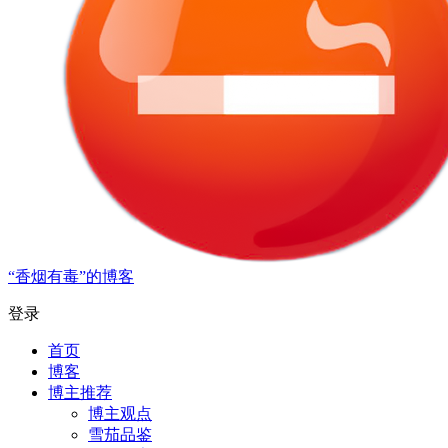
“香烟有毒”的博客
登录
首页
博客
博主推荐
博主观点
雪茄品鉴