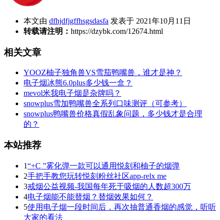
本文由
dfhjdfjgffhsgsdasfa
发表于 2021年10月11日
转载请注明：
https://dzybk.com/12674.html
相关文章
YOOZ柚子独角兽VS雪茄鸭嘴兽，谁才是神？
电子烟冰熊6.0plus多少钱一盒？
mevol米我电子烟是杂牌吗？
snowplus雪加鸭嘴兽全系列口味测评（可参考）
snowplus鸭嘴兽价格真假乱象问题，多少钱才是合理
的？
本站推荐
1
“+C ”雾化弹一款可以通用悦刻和柚子的烟弹
2
手把手教您玩转悦刻粉丝社区app-relx me
3
戒烟公益视频-我国每年死于吸烟的人数超300万
4
电子烟能不能替烟？替烟效果如何？
5
使用电子烟一段时间后，再次抽普通香烟的感觉，听听
大家的看法