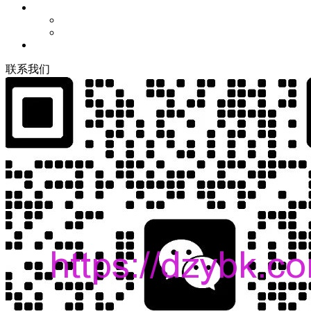
联
系
我
们