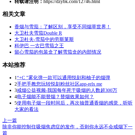
转载请注明：
https://dzybk.com/12746.html
相关文章
香烟与雪茄：了解区别，享受不同烟草世界！
大卫杜夫雪茄Double R
大卫杜夫-雪茄中的劳斯莱斯
科伊巴 一古巴雪茄之王
留心雪茄的包装盒了解雪茄盒的内部情况
本站推荐
1
“+C ”雾化弹一款可以通用悦刻和柚子的烟弹
2
手把手教您玩转悦刻粉丝社区app-relx me
3
戒烟公益视频-我国每年死于吸烟的人数超300万
4
电子烟能不能替烟？替烟效果如何？
5
使用电子烟一段时间后，再次抽普通香烟的感觉，听听
大家的看法
上一篇
除非你能控制住吸烟焦虑症的发作，否则你永远不会戒烟
下一
篇