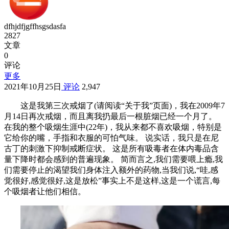
dfhjdfjgffhsgsdasfa
2827
文章
0
评论
更多
2021年10月25日
评论
2,947
这是我第三次戒烟了(请阅读“关于我”页面)，我在2009年7
月14日再次戒烟，而且离我扔最后一根脏烟已经一个月了。
在我的整个吸烟生涯中(22年)，我从来都不喜欢吸烟，特别是
它给你的嘴，手指和衣服的可怕气味。 说实话，我只是在尼
古丁的刺激下抑制戒断症状。 这是所有吸毒者在体内毒品含
量下降时都会感到的普遍现象。 简而言之,我们需要喂上瘾,我
们需要停止的渴望我们身体注入额外的药物,当我们说,“哇,感
觉很好,感觉很好,这是放松”事实上不是这样,这是一个谎言,每
个吸烟者让他们相信。