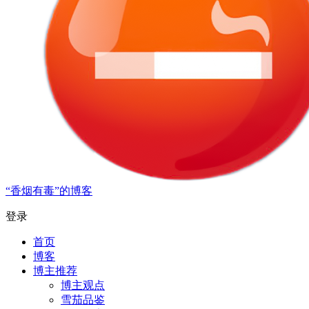
“香烟有毒”的博客
登录
首页
博客
博主推荐
博主观点
雪茄品鉴