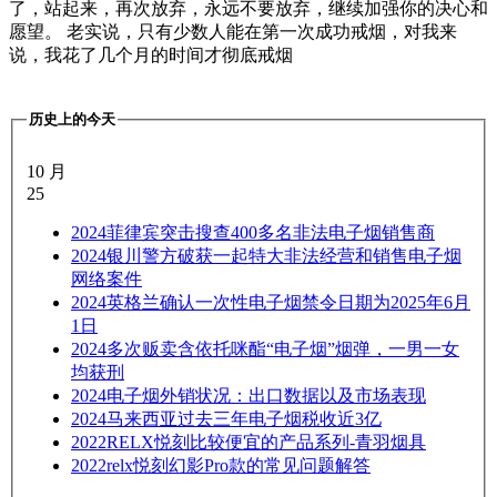
了，站起来，再次放弃，永远不要放弃，继续加强你的决心和
愿望。 老实说，只有少数人能在第一次成功戒烟，对我来
说，我花了几个月的时间才彻底戒烟
历史上的今天
10 月
25
2024
菲律宾突击搜查400多名非法电子烟销售商
2024
银川警方破获一起特大非法经营和销售电子烟
网络案件
2024
英格兰确认一次性电子烟禁令日期为2025年6月
1日
2024
多次贩卖含依托咪酯“电子烟”烟弹，一男一女
均获刑
2024
电子烟外销状况：出口数据以及市场表现
2024
马来西亚过去三年电子烟税收近3亿
2022
RELX悦刻比较便宜的产品系列-青羽烟具
2022
relx悦刻幻影Pro款的常见问题解答