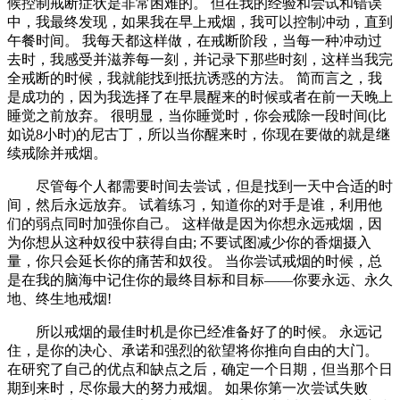
候控制戒断症状是非常困难的。 但在我的经验和尝试和错误
中，我最终发现，如果我在早上戒烟，我可以控制冲动，直到
午餐时间。 我每天都这样做，在戒断阶段，当每一种冲动过
去时，我感受并滋养每一刻，并记录下那些时刻，这样当我完
全戒断的时候，我就能找到抵抗诱惑的方法。 简而言之，我
是成功的，因为我选择了在早晨醒来的时候或者在前一天晚上
睡觉之前放弃。 很明显，当你睡觉时，你会戒除一段时间(比
如说8小时)的尼古丁，所以当你醒来时，你现在要做的就是继
续戒除并戒烟。
尽管每个人都需要时间去尝试，但是找到一天中合适的时
间，然后永远放弃。 试着练习，知道你的对手是谁，利用他
们的弱点同时加强你自己。 这样做是因为你想永远戒烟，因
为你想从这种奴役中获得自由; 不要试图减少你的香烟摄入
量，你只会延长你的痛苦和奴役。 当你尝试戒烟的时候，总
是在我的脑海中记住你的最终目标和目标——你要永远、永久
地、终生地戒烟!
所以戒烟的最佳时机是你已经准备好了的时候。 永远记
住，是你的决心、承诺和强烈的欲望将你推向自由的大门。
在研究了自己的优点和缺点之后，确定一个日期，但当那个日
期到来时，尽你最大的努力戒烟。 如果你第一次尝试失败