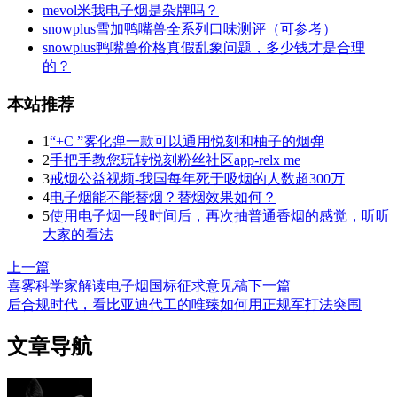
mevol米我电子烟是杂牌吗？
snowplus雪加鸭嘴兽全系列口味测评（可参考）
snowplus鸭嘴兽价格真假乱象问题，多少钱才是合理
的？
本站推荐
1
“+C ”雾化弹一款可以通用悦刻和柚子的烟弹
2
手把手教您玩转悦刻粉丝社区app-relx me
3
戒烟公益视频-我国每年死于吸烟的人数超300万
4
电子烟能不能替烟？替烟效果如何？
5
使用电子烟一段时间后，再次抽普通香烟的感觉，听听
大家的看法
上一篇
喜雾科学家解读电子烟国标征求意见稿
下一篇
后合规时代，看比亚迪代工的唯臻如何用正规军打法突围
文章导航