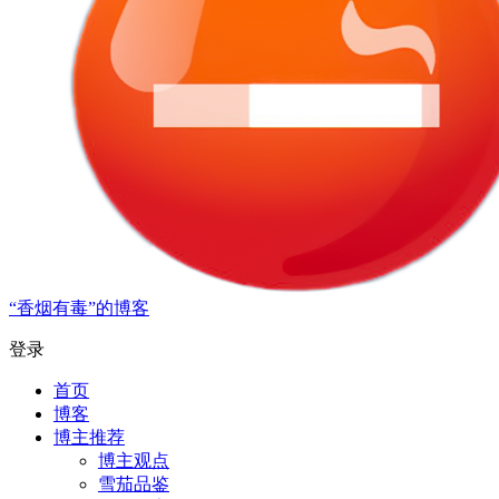
“香烟有毒”的博客
登录
首页
博客
博主推荐
博主观点
雪茄品鉴