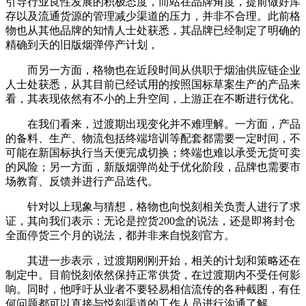
引导行业良性发展的积极态度，而站在品牌角度，提前做好库
存以及流通货源的管理减少渠道的压力，并非不合理。此前格
物也从其他品牌的知情人士处获悉，其品牌已经制定了明确的
精确到天的旧版烟弹停产计划，
而另一方面，格物也在近段时间从供职于烟油供应链企业
人士处获悉，从其目前已经试用的按照国标草案生产的产品来
看，其表现依然有不小的上升空间，上游正在不断进行优化。
在我们看来，过渡期出现变化并不难理解。一方面，产品
的备料、生产、物流包括终端培训等配套都需要一定时间，不
可能在新国标执行当天便完成切换；终端也难以承受无货可卖
的风险；另一方面，新版烟弹尚处于优化阶段，品牌也需要市
场教育、反馈并进行产品迭代。
针对以上现象与猜想，格物也向悦刻相关负责人进行了求
证，其向我们表示：无论是控货200盒的说法，还是即将封仓
全面停货三个月的说法，都并非来自悦刻官方。
其进一步表示，过渡期刚刚开始，相关的计划和策略还在
制定中。目前悦刻依然保持正常供货，在过渡期内不受任何影
响。同时，他呼吁从业者不要轻易相信流传的各种截图，有任
何问题都可以直接与悦刻渠道的工作人员进行沟通了解。