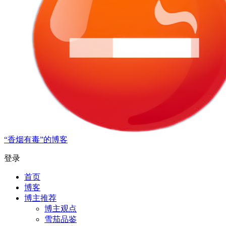
“香烟有毒”的博客
登录
首页
博客
博主推荐
博主观点
雪茄品鉴