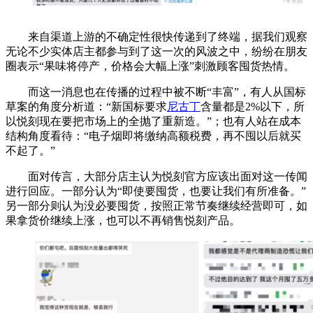
来自渠道上游的不确定性很快传递到了终端，据我们观察
无论不少实体店主都参与到了这一次的风波之中，纷纷在朋友
圈表示“果味将停产，价格会大幅上涨”刺激顾客囤货热情。
而这一消息也在传播的过程中被不断“丰富”，有人从国标
草案的角度分析道：“新国标要求
尼古丁
含量都是2%以下，所
以悦刻现在要把市场上的全抛了重新造。”；也有人站在成本
结构角度看待：“电子烟即将缴纳高额税费，再不囤以后就买
不起了。”
面对传言，大部分店主认为悦刻官方应该出面对这一传闻
进行回应。一部分认为“即使要囤货，也要让我们有所准备。”
另一部分则认为没必要囤货，按照正常节奏继续经营即可，如
果拿货价继续上涨，也可以不再销售悦刻产品。