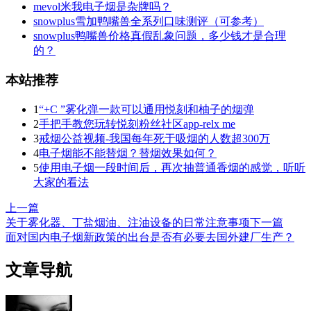
mevol米我电子烟是杂牌吗？
snowplus雪加鸭嘴兽全系列口味测评（可参考）
snowplus鸭嘴兽价格真假乱象问题，多少钱才是合理
的？
本站推荐
1
“+C ”雾化弹一款可以通用悦刻和柚子的烟弹
2
手把手教您玩转悦刻粉丝社区app-relx me
3
戒烟公益视频-我国每年死于吸烟的人数超300万
4
电子烟能不能替烟？替烟效果如何？
5
使用电子烟一段时间后，再次抽普通香烟的感觉，听听
大家的看法
上一篇
关于雾化器、丁盐烟油、注油设备的日常注意事项
下一篇
面对国内电子烟新政策的出台是否有必要去国外建厂生产？
文章导航