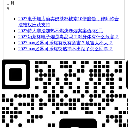
1 月
5
2023
电子烟店偷卖奶茶杯被索10倍赔偿，律师称合
法维权应获支持
2023
特大非法加热不燃烧卷烟案案值8亿元
2023
奶茶杯电子烟是毒品吗？对身体有什么危害？
2023
max迷雾可乐罐有没有危害？危害大不大？
2023
max迷雾可乐罐突然抽不出烟了怎么回事？