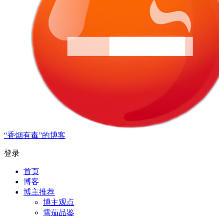
“香烟有毒”的博客
登录
首页
博客
博主推荐
博主观点
雪茄品鉴