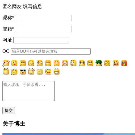
匿名网友
填写信息
昵称
*
邮箱
*
网址
QQ
关于博主