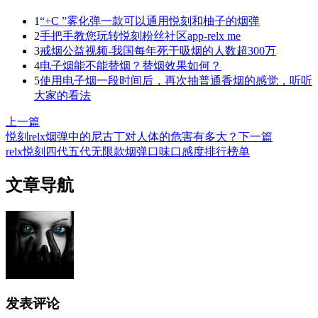
1
“+C ”雾化弹一款可以通用悦刻和柚子的烟弹
2
手把手教您玩转悦刻粉丝社区app-relx me
3
戒烟公益视频-我国每年死于吸烟的人数超300万
4
电子烟能不能替烟？替烟效果如何？
5
使用电子烟一段时间后，再次抽普通香烟的感觉，听听
大家的看法
上一篇
悦刻relx烟弹中的尼古丁对人体的危害有多大？
下一篇
relx悦刻四代五代无限款烟弹口味口感度排行榜单
文章导航
发表评论