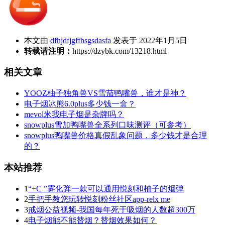
本文由
dfhjdfjgffhsgsdasfa
发表于 2022年1月5日
转载请注明：
https://dzybk.com/13218.html
相关文章
YOOZ柚子独角兽VS雪茄鸭嘴兽，谁才是神？
电子烟冰熊6.0plus多少钱一盒？
mevol米我电子烟是杂牌吗？
snowplus雪加鸭嘴兽全系列口味测评（可参考）
snowplus鸭嘴兽价格真假乱象问题，多少钱才是合理
的？
本站推荐
1
“+C ”雾化弹一款可以通用悦刻和柚子的烟弹
2
手把手教您玩转悦刻粉丝社区app-relx me
3
戒烟公益视频-我国每年死于吸烟的人数超300万
4
电子烟能不能替烟？替烟效果如何？