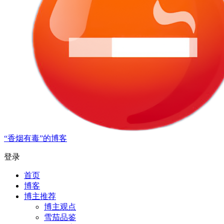
“香烟有毒”的博客
登录
首页
博客
博主推荐
博主观点
雪茄品鉴