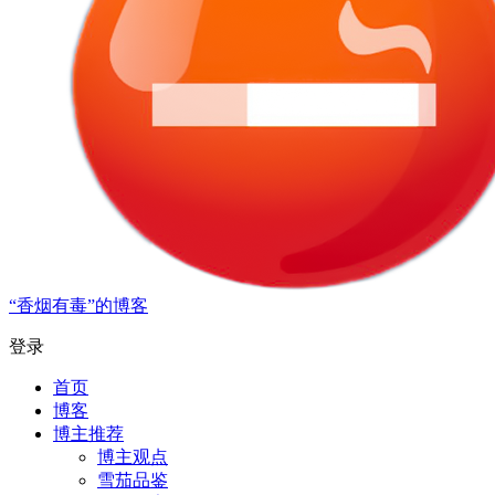
“香烟有毒”的博客
登录
首页
博客
博主推荐
博主观点
雪茄品鉴