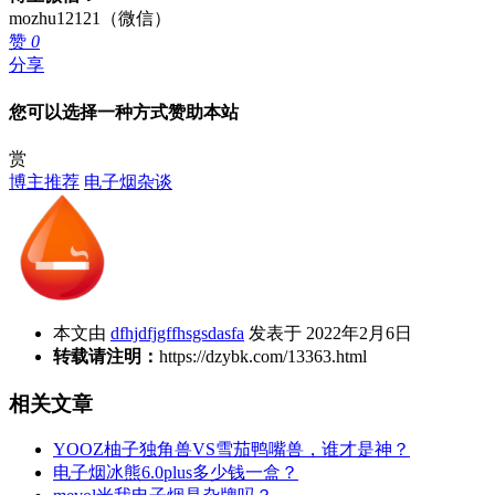
mozhu12121（微信）
赞
0
分享
您可以选择一种方式赞助本站
赏
博主推荐
电子烟杂谈
本文由
dfhjdfjgffhsgsdasfa
发表于 2022年2月6日
转载请注明：
https://dzybk.com/13363.html
相关文章
YOOZ柚子独角兽VS雪茄鸭嘴兽，谁才是神？
电子烟冰熊6.0plus多少钱一盒？