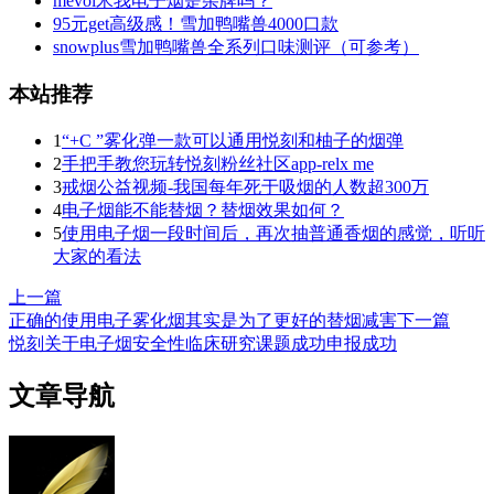
mevol米我电子烟是杂牌吗？
95元get高级感！雪加鸭嘴兽4000口款
snowplus雪加鸭嘴兽全系列口味测评（可参考）
本站推荐
1
“+C ”雾化弹一款可以通用悦刻和柚子的烟弹
2
手把手教您玩转悦刻粉丝社区app-relx me
3
戒烟公益视频-我国每年死于吸烟的人数超300万
4
电子烟能不能替烟？替烟效果如何？
5
使用电子烟一段时间后，再次抽普通香烟的感觉，听听
大家的看法
上一篇
正确的使用电子雾化烟其实是为了更好的替烟减害
下一篇
悦刻关于电子烟安全性临床研究课题成功申报成功
文章导航