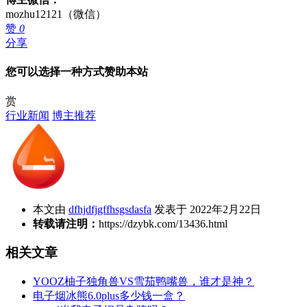
mozhu12121（微信）
赞
0
分享
您可以选择一种方式赞助本站
赏
行业新闻
博主推荐
本文由
dfhjdfjgffhsgsdasfa
发表于 2022年2月22日
转载请注明：
https://dzybk.com/13436.html
相关文章
YOOZ柚子独角兽VS雪茄鸭嘴兽，谁才是神？
电子烟冰熊6.0plus多少钱一盒？