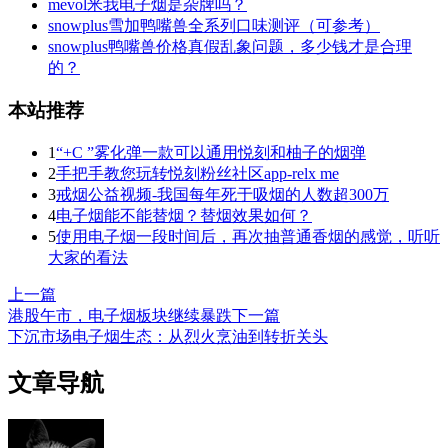
mevol米我电子烟是杂牌吗？
snowplus雪加鸭嘴兽全系列口味测评（可参考）
snowplus鸭嘴兽价格真假乱象问题，多少钱才是合理
的？
本站推荐
1
“+C ”雾化弹一款可以通用悦刻和柚子的烟弹
2
手把手教您玩转悦刻粉丝社区app-relx me
3
戒烟公益视频-我国每年死于吸烟的人数超300万
4
电子烟能不能替烟？替烟效果如何？
5
使用电子烟一段时间后，再次抽普通香烟的感觉，听听
大家的看法
上一篇
港股午市，电子烟板块继续暴跌
下一篇
下沉市场电子烟生态：从烈火烹油到转折关头
文章导航