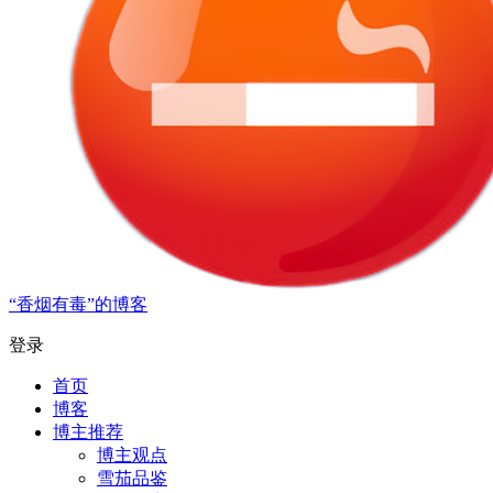
“香烟有毒”的博客
登录
首页
博客
博主推荐
博主观点
雪茄品鉴