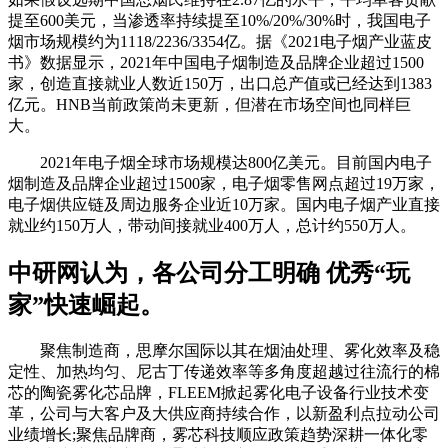
提至600美元，当渗透率持续提至10%/20%/30%时，我国电子
烟市场规模约为1118/2236/3354亿。据《2021电子烟产业蓝皮
书》数据显示，2021年中国电子烟制造及品牌企业超过1500
家，创造直接就业人数近150万，出口总产值或已经达到1383
亿元。HNB当前政策尚未更新，但潜在市场空间也同样巨
大。
2021年电子烟全球市场规模达800亿美元。目前国内电子
烟制造及品牌企业超过1500家，电子烟零售网点超过19万家，
电子烟供应链及周边服务企业近10万家。国内电子烟产业直接
就业约150万人，带动间接就业400万人，总计约550万人。
中研网认为，各公司分工明确 优秀“玩
家”快速崛起。
聚焦制造商，思摩尔国际以其在烟油处理、雾化效率及稳
定性、加热均匀、尼古丁传递效率等多角度超越过往流行的棉
芯的陶瓷雾化芯品牌，FLEEM掀起雾化电子设备行业技术变
革，公司与大客户及大供应商持续合作，以新盈利点拉动公司
业绩增长;聚焦品牌商，雾芯科技顺应政策趋势深耕一体化零