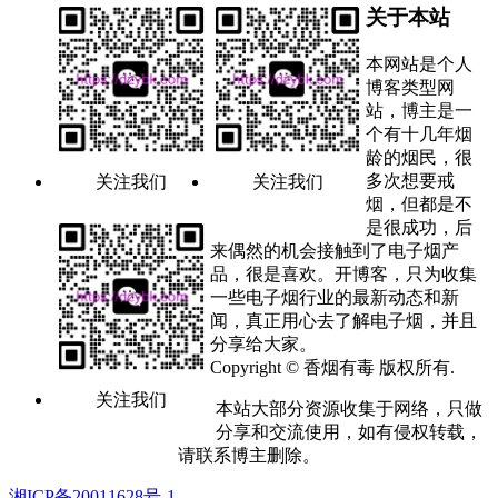
关于本站
本网站是个人
博客类型网
站，博主是一
个有十几年烟
龄的烟民，很
多次想要戒
关注我们
关注我们
烟，但都是不
是很成功，后
来偶然的机会接触到了电子烟产
品，很是喜欢。开博客，只为收集
一些电子烟行业的最新动态和新
闻，真正用心去了解电子烟，并且
分享给大家。
Copyright © 香烟有毒 版权所有.
关注我们
本站大部分资源收集于网络，只做
分享和交流使用，如有侵权转载，
请联系博主删除。
湘ICP备20011628号-1