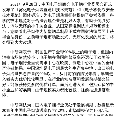
2021年9月28日，中国电子烟商会电子烟行业委员会正式
发布了《雾化电子烟装置通用技术规范》和《电子雾化液安全
技术规范》团体标准，为电子烟质量把控提供了参考依据。科
学的技术规范对于合法合规企业是利好因素，有助于优胜劣
汰，淘汰无序的小作坊企业。从国家标准到技术规范频频出
台，意味着电子烟作为新型烟草制品正式在国家法律层面上获
得合法身份，之前电子烟市场散发式、无序化发展的局面，将
会得到大大改观。
中研网表示，我国生产了全球90%以上的电子烟，但国内
消费市场依然较小，电子烟在我国的普及率还远低于欧美等
国，电子烟行业呈现需求中心在欧美、制造中心在中国的全球
产业链格局。中国深圳是电子烟最大的生产集中地，出口的电
子烟占世界总产量的90%以上，从目前的的情况来看，早期进
入者实力优势比较明显，在行业的知名度和发展前期都比较
好，能够获得更多的优质订单。而后期进入者，包括众多的中
小企业和贸易商，由于规模实力都比较低，往前推进进度缓
慢。
中研网认为，国内电子烟行业仍处于发展初期，数据显示
2019年中国电子烟渗透率仅为1.2%，市场规模仅约100亿元。
如果假设远期中国总烟民维持在2.87亿的水平，平均单客贡献