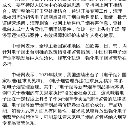
成长。要坚持以人民为中心的发展思想，坚持网上网下相结
合，清理整治与打击查处相结合，通过开展专项工作，清理一
批校园周边销售电子烟网点及电子烟自动售卖机，取缔一批无
证经营场所，清理删除一批网上销售电子烟有害信息，查处一
批向未成年人售卖电子烟违法案件，侦破一批“上头电子烟”等
涉毒违法犯罪案件，有效保障和维护未成年人身心健康。
中研网表示，全球主要国家和地区，如欧美、日、韩，均
针对电子烟出台明确的政策指引和监管措施，中国也将电子烟
产业平稳发展纳入法治化、规范化轨道，强化电子烟监管势在
必行。
中研网表示，2021年以来，我国连续出台了《电子烟》国
家标准(征求意见稿)、《电子烟管理办法(征求意见稿)》等多
项电子烟管理新规。其中，“电子烟等新型烟草制品参照本条
例中关于卷烟的有关规定执行”引发全社会关注。这意味着电
子烟在一定程度上具备了作为“烟草专卖品”进行监管的法律基
础。电子烟等新型烟草制品与传统卷烟在核心成分、产品功
能、消费方式等方面具有同质性，征求意见稿释放出强化电子
烟监管的强烈信号，可能意味着未来电子烟的监管将纳入烟草
专卖品监管体系。