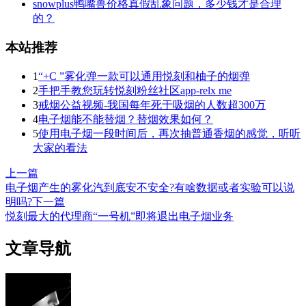
snowplus鸭嘴兽价格真假乱象问题，多少钱才是合理
的？
本站推荐
1
“+C ”雾化弹一款可以通用悦刻和柚子的烟弹
2
手把手教您玩转悦刻粉丝社区app-relx me
3
戒烟公益视频-我国每年死于吸烟的人数超300万
4
电子烟能不能替烟？替烟效果如何？
5
使用电子烟一段时间后，再次抽普通香烟的感觉，听听
大家的看法
上一篇
电子烟产生的雾化汽到底安不安全?有啥数据或者实验可以说
明吗?
下一篇
悦刻最大的代理商“一号机”即将退出电子烟业务
文章导航