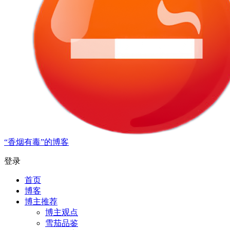
“香烟有毒”的博客
登录
首页
博客
博主推荐
博主观点
雪茄品鉴