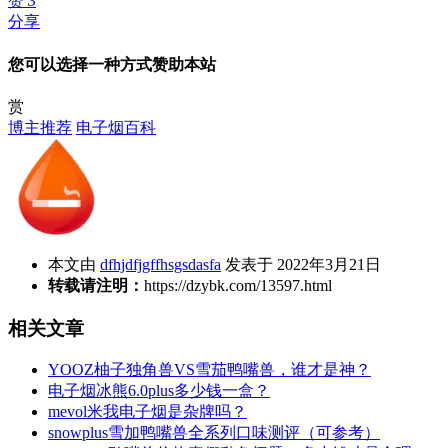
赞
3
分享
您可以选择一种方式赞助本站
赏
博主推荐
电子烟百科
本文由
dfhjdfjgffhsgsdasfa
发表于 2022年3月21日
转载请注明：
https://dzybk.com/13597.html
相关文章
YOOZ柚子独角兽VS雪茄鸭嘴兽，谁才是神？
电子烟冰熊6.0plus多少钱一盒？
mevol米我电子烟是杂牌吗？
snowplus雪加鸭嘴兽全系列口味测评（可参考）