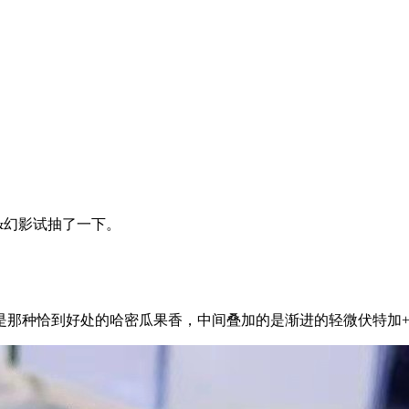
&幻影试抽了一下。
是那种恰到好处的哈密瓜果香，中间叠加的是渐进的轻微伏特加