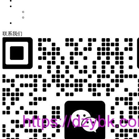
联
系
我
们