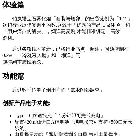
体验篇
铂岚错宝石雾化烟「套装与烟弹」的出货比例为「1:12」,
远超行业烟弹复购平均数,这源于「优秀的产品抽吸体验」和
「用户痛点的解决」，烟弹高复购,才能精准绑定，高效
盈利。
通过各项技术革新，已将行业痛点「漏油」问题控制在
0.3%，「冷凝液入嘴」和「糊弹」问
题得到本质性解决。
功能篇
通过数千位电子烟用户的「需求问卷调查」
创新产品电子功能:
Type—C疾速快充「15分钟即可完成充电」
配置420mAh进口A硅电池「满电状态可支持>500口超长
续航」
电量提示功能「即刻掌握剩余电量,告别电量焦虑」