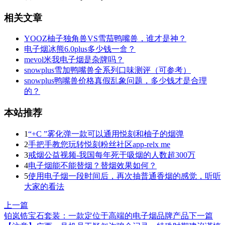
相关文章
YOOZ柚子独角兽VS雪茄鸭嘴兽，谁才是神？
电子烟冰熊6.0plus多少钱一盒？
mevol米我电子烟是杂牌吗？
snowplus雪加鸭嘴兽全系列口味测评（可参考）
snowplus鸭嘴兽价格真假乱象问题，多少钱才是合理
的？
本站推荐
1
“+C ”雾化弹一款可以通用悦刻和柚子的烟弹
2
手把手教您玩转悦刻粉丝社区app-relx me
3
戒烟公益视频-我国每年死于吸烟的人数超300万
4
电子烟能不能替烟？替烟效果如何？
5
使用电子烟一段时间后，再次抽普通香烟的感觉，听听
大家的看法
上一篇
铂岚锆宝石套装：一款定位于高端的电子烟品牌产品
下一篇