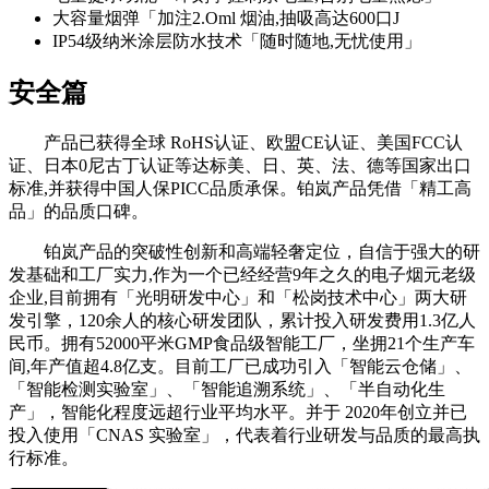
大容量烟弹「加注2.Oml 烟油,抽吸高达600口J
IP54级纳米涂层防水技术「随时随地,无忧使用」
安全篇
产品已获得全球 RoHS认证、欧盟CE认证、美国FCC认
证、日本0尼古丁认证等达标美、日、英、法、德等国家出口
标准,并获得中国人保PICC品质承保。铂岚产品凭借「精工高
品」的品质口碑。
铂岚产品的突破性创新和高端轻奢定位，自信于强大的研
发基础和工厂实力,作为一个已经经营9年之久的电子烟元老级
企业,目前拥有「光明研发中心」和「松岗技术中心」两大研
发引擎，120余人的核心研发团队，累计投入研发费用1.3亿人
民币。拥有52000平米GMP食品级智能工厂，坐拥21个生产车
间,年产值超4.8亿支。目前工厂已成功引入「智能云仓储」、
「智能检测实验室」、「智能追溯系统」、「半自动化生
产」，智能化程度远超行业平均水平。并于 2020年创立并已
投入使用「CNAS 实验室」，代表着行业研发与品质的最高执
行标准。