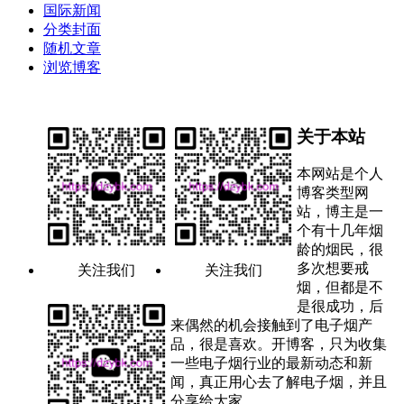
国际新闻
分类封面
随机文章
浏览博客
关于本站
本网站是个人
博客类型网
站，博主是一
个有十几年烟
龄的烟民，很
多次想要戒
关注我们
关注我们
烟，但都是不
是很成功，后
来偶然的机会接触到了电子烟产
品，很是喜欢。开博客，只为收集
一些电子烟行业的最新动态和新
闻，真正用心去了解电子烟，并且
分享给大家。