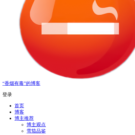
“香烟有毒”的博客
登录
首页
博客
博主推荐
博主观点
雪茄品鉴