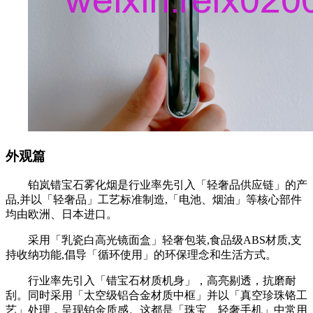
外观篇
铂岚错宝石雾化烟是行业率先引入「轻奢品供应链」的产
品,并以「轻奢品」工艺标准制造,「电池、烟油」等核心部件
均由欧洲、日本进口。
采用「乳瓷白高光镜面盒」轻奢包装,食品级ABS材质,支
持收纳功能,倡导「循环使用」的环保理念和生活方式。
行业率先引入「错宝石材质机身」，高亮剔透，抗磨耐
刮。同时采用「太空级铝合金材质中框」并以「真空珍珠铬工
艺」处理，呈现铂金质感。这都是「珠宝、轻奢手机」中常用