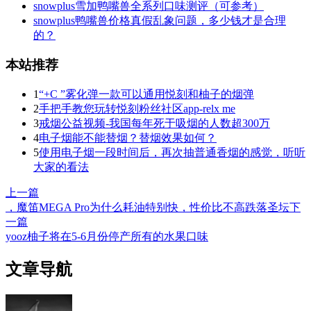
snowplus雪加鸭嘴兽全系列口味测评（可参考）
snowplus鸭嘴兽价格真假乱象问题，多少钱才是合理
的？
本站推荐
1
“+C ”雾化弹一款可以通用悦刻和柚子的烟弹
2
手把手教您玩转悦刻粉丝社区app-relx me
3
戒烟公益视频-我国每年死于吸烟的人数超300万
4
电子烟能不能替烟？替烟效果如何？
5
使用电子烟一段时间后，再次抽普通香烟的感觉，听听
大家的看法
上一篇
，魔笛MEGA Pro为什么耗油特别快，性价比不高跌落圣坛
下
一篇
yooz柚子将在5-6月份停产所有的水果口味
文章导航