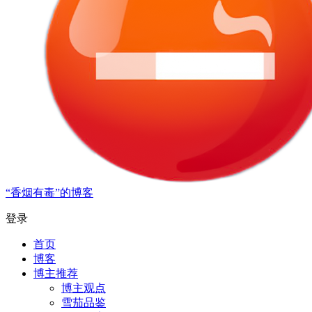
“香烟有毒”的博客
登录
首页
博客
博主推荐
博主观点
雪茄品鉴