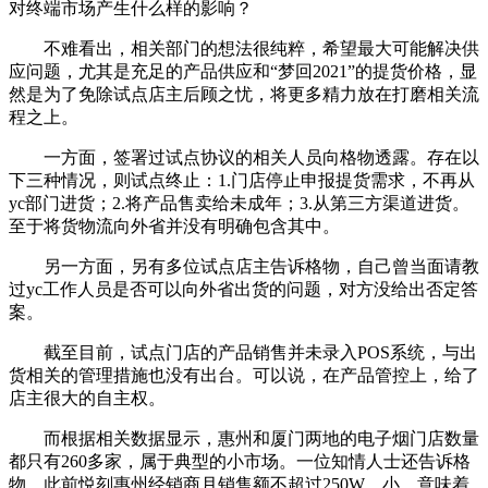
对终端市场产生什么样的影响？
不难看出，相关部门的想法很纯粹，希望最大可能解决供
应问题，尤其是充足的产品供应和“梦回2021”的提货价格，显
然是为了免除试点店主后顾之忧，将更多精力放在打磨相关流
程之上。
一方面，签署过试点协议的相关人员向格物透露。存在以
下三种情况，则试点终止：1.门店停止申报提货需求，不再从
yc部门进货；2.将产品售卖给未成年；3.从第三方渠道进货。
至于将货物流向外省并没有明确包含其中。
另一方面，另有多位试点店主告诉格物，自己曾当面请教
过yc工作人员是否可以向外省出货的问题，对方没给出否定答
案。
截至目前，试点门店的产品销售并未录入POS系统，与出
货相关的管理措施也没有出台。可以说，在产品管控上，给了
店主很大的自主权。
而根据相关数据显示，惠州和厦门两地的电子烟门店数量
都只有260多家，属于典型的小市场。一位知情人士还告诉格
物，此前悦刻惠州经销商月销售额不超过250W。小，意味着