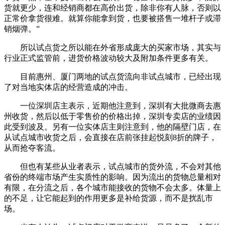
货就更少，连和经销商都在高价出货，除非你有人脉，否则以
正常价拿货很难。就算你能拿到货，也要被搭售一堆杆子或滞
销烟弹。”
所以试点货之所以能在外省形成庞大的买家市场，其实与
行业正式监管前，进货价格波动较大及附加条件更多有关。
目前惠州、厦门两地的试点货流向非试点城市，已经出现
了对当地实体店的经营造成的冲击。
一位深圳店主表示，近期他注意到，深圳有大批微商去惠
州收货，然后以低于零售价的价格出掉，深圳专卖店的业绩因
此受到波及。另有一位实体店主则注意到，他的隔壁门店，在
从试点城市收货之后，会直接在店前张挂起悦刻8折的牌子，
从而抢夺客流。
但也有某些从业者表示，试点城市的货外流，不会对其他
省份的终端市场产生实质性的影响。因为流出的货物总量相对
有限，在分流之后，各个城市能接收的货物不会太多。体量上
的不足，让它能起到的作用更多是补给货源，而不是扰乱市
场。