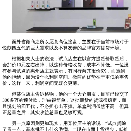
而外省微商之所以愿意高位接盘，主要在于当前市场对于
悦刻四五代的巨大需求以及不算友善的品牌官方提货环境。
根据相关人士的说法，试点店主在以官方提货价取货后，
会加价10元左右出掉，以这种价格收货，成本不算低。一位没
有参与试点的惠州店主就表示，有同行向其报价6X，而遭到
他的拒绝，因为没什么利润空间。微商的优势在于更低的零售
价，这样一来，利润空间无疑会更薄。
但某位店主告诉格物，他的一个大仓朋友，目前已经交了
300多万的预付款，理由很简单，这批期货的货源很稳定，而
且悦刻的四五代，不必担心出不掉。单盒利润虽然不高，但真
正起量之后，其实收益总量也足够可观。
另一点原因则更加现实，用某位店主的话说：“试点货除
了贵一点，基本挑不出什么毛病。”“现在市面上货很少，低价