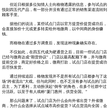
但近日根据多位知情人士向格物透露的信息，参与试点的
悦刻四五代产品，有一部分并没有通过正常的销售渠道流转到
顾客手里。
据他们的说法，某些试点门店以官方提货价提货成功后，
会直接加价十元或更多转卖给外地微商，以中间商的身份赚
钱。
而格物在通过多方调查后，发现这种现象确实存在。
不仅如此，在四五代成为硬通货之后，目前一些试点门店
已经与微商达成“期货协议”，门店以最高配额下单，并与微商
提前交涉，商定好价格之后，微商打款，试点门店在提货成功
后尽快发货。
通过持续追踪，格物发现并不是所有试点门店都参与了这
场“跨省流出”大戏。但与此同时，也不乏没有参与试点的门店
店主，为了逐利，主动扮演起“倒爷”的角色，在多个社群中过
分活跃。以至于有人戏称“厦门惠州，供货全国。”
那么问题来了，试点门店为什么会向外省出货？外省微
商，为什么会选择从试点城市高价提货？试点货流向全国，会