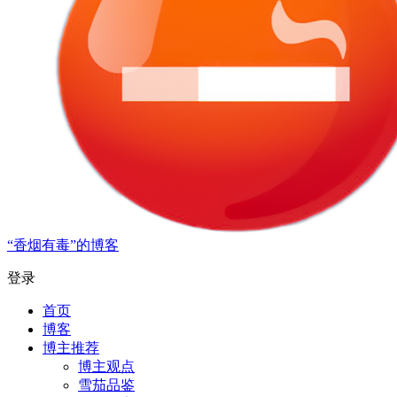
“香烟有毒”的博客
登录
首页
博客
博主推荐
博主观点
雪茄品鉴