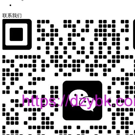
联
系
我
们