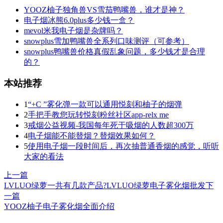
YOOZ柚子独角兽VS雪茄鸭嘴兽，谁才是神？
电子烟冰熊6.0plus多少钱一盒？
mevol米我电子烟是杂牌吗？
snowplus雪加鸭嘴兽全系列口味测评（可参考）
snowplus鸭嘴兽价格真假乱象问题，多少钱才是合理
的？
本站推荐
1
“+C ”雾化弹一款可以通用悦刻和柚子的烟弹
2
手把手教您玩转悦刻粉丝社区app-relx me
3
戒烟公益视频-我国每年死于吸烟的人数超300万
4
电子烟能不能替烟？替烟效果如何？
5
使用电子烟一段时间后，再次抽普通香烟的感觉，听听
大家的看法
上一篇
LVLUO绿萝一共有几款产品?LVLUO绿萝电子雾化烟批发
下
一篇
YOOZ柚子电子雾化烟全面介绍