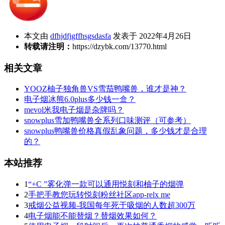
本文由
dfhjdfjgffhsgsdasfa
发表于 2022年4月26日
转载请注明：
https://dzybk.com/13770.html
相关文章
YOOZ柚子独角兽VS雪茄鸭嘴兽，谁才是神？
电子烟冰熊6.0plus多少钱一盒？
mevol米我电子烟是杂牌吗？
snowplus雪加鸭嘴兽全系列口味测评（可参考）
snowplus鸭嘴兽价格真假乱象问题，多少钱才是合理
的？
本站推荐
1
“+C ”雾化弹一款可以通用悦刻和柚子的烟弹
2
手把手教您玩转悦刻粉丝社区app-relx me
3
戒烟公益视频-我国每年死于吸烟的人数超300万
4
电子烟能不能替烟？替烟效果如何？