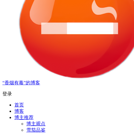
“香烟有毒”的博客
登录
首页
博客
博主推荐
博主观点
雪茄品鉴