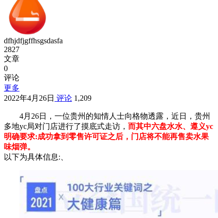
dfhjdfjgffhsgsdasfa
2827
文章
0
评论
更多
2022年4月26日
评论
1,209
4月26日，一位贵州的知情人士向格物透露，近日，贵州
多地yc局对门店进行了摸底式走访，
而其中六盘水水、遵义yc
明确要求:成功拿到零售许可证之后，门店将不能再售卖水果
味烟弹。
以下为具体信息:、