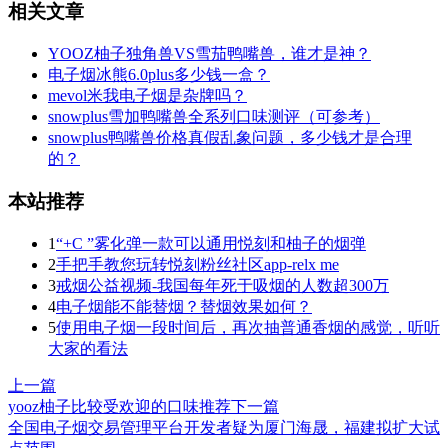
相关文章
YOOZ柚子独角兽VS雪茄鸭嘴兽，谁才是神？
电子烟冰熊6.0plus多少钱一盒？
mevol米我电子烟是杂牌吗？
snowplus雪加鸭嘴兽全系列口味测评（可参考）
snowplus鸭嘴兽价格真假乱象问题，多少钱才是合理
的？
本站推荐
1
“+C ”雾化弹一款可以通用悦刻和柚子的烟弹
2
手把手教您玩转悦刻粉丝社区app-relx me
3
戒烟公益视频-我国每年死于吸烟的人数超300万
4
电子烟能不能替烟？替烟效果如何？
5
使用电子烟一段时间后，再次抽普通香烟的感觉，听听
大家的看法
上一篇
yooz柚子比较受欢迎的口味推荐
下一篇
全国电子烟交易管理平台开发者疑为厦门海晟，福建拟扩大试