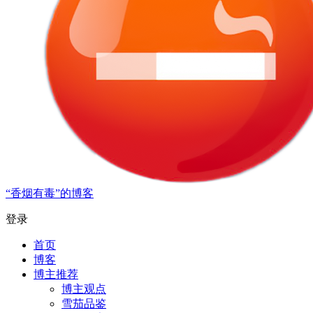
“香烟有毒”的博客
登录
首页
博客
博主推荐
博主观点
雪茄品鉴