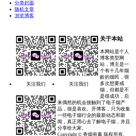
分类封面
随机文章
浏览博客
关于本站
本网站是个人
博客类型网
站，博主是一
个有十几年烟
龄的烟民，很
多次想要戒
关注我们
关注我们
烟，但都是不
是很成功，后
来偶然的机会接触到了电子烟产
品，很是喜欢。开博客，只为收集
一些电子烟行业的最新动态和新
闻，真正用心去了解电子烟，并且
分享给大家。
Copyright © 香烟有毒 版权所有.