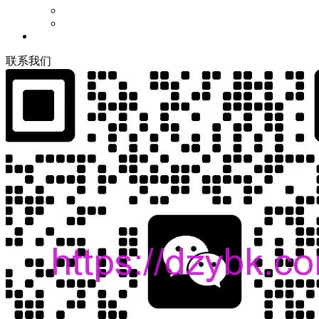
联
系
我
们