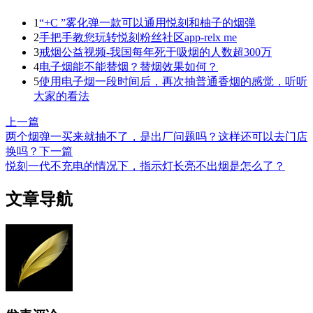
1
“+C ”雾化弹一款可以通用悦刻和柚子的烟弹
2
手把手教您玩转悦刻粉丝社区app-relx me
3
戒烟公益视频-我国每年死于吸烟的人数超300万
4
电子烟能不能替烟？替烟效果如何？
5
使用电子烟一段时间后，再次抽普通香烟的感觉，听听
大家的看法
上一篇
两个烟弹一买来就抽不了，是出厂问题吗？这样还可以去门店
换吗？
下一篇
悦刻一代不充电的情况下，指示灯长亮不出烟是怎么了？
文章导航