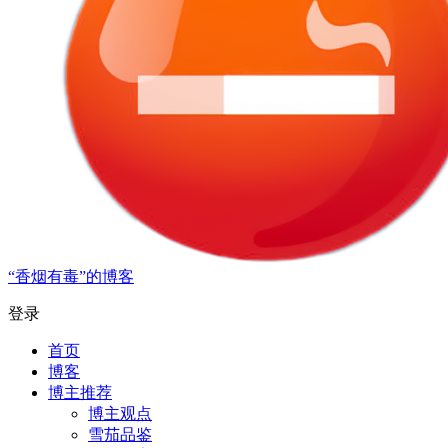
“香烟有毒”的博客
登录
首页
博客
博主推荐
博主观点
雪茄品鉴