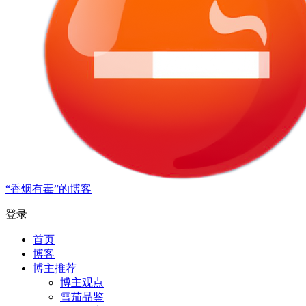
“香烟有毒”的博客
登录
首页
博客
博主推荐
博主观点
雪茄品鉴