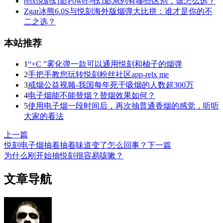
relx悦刻幻影Power与幻影系列有哪些区别，该怎么选？
Zgar冰熊6.0S与悦刻海外版烟弹大比拼：谁才是你的不
二之选？
本站推荐
1
“+C ”雾化弹一款可以通用悦刻和柚子的烟弹
2
手把手教您玩转悦刻粉丝社区app-relx me
3
戒烟公益视频-我国每年死于吸烟的人数超300万
4
电子烟能不能替烟？替烟效果如何？
5
使用电子烟一段时间后，再次抽普通香烟的感觉，听听
大家的看法
上一篇
悦刻电子烟抽着抽着味道变了怎么回事？
下一篇
为什么刚开始抽悦刻很容易咳嗽？
文章导航