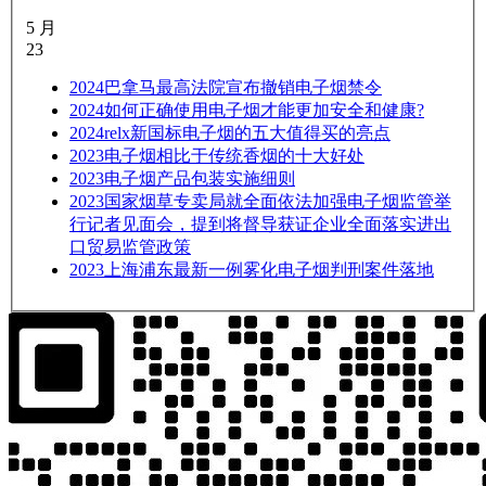
5 月
23
2024
巴拿马最高法院宣布撤销电子烟禁令
2024
如何正确使用电子烟才能更加安全和健康?
2024
relx新国标电子烟的五大值得买的亮点
2023
电子烟相比于传统香烟的十大好处
2023
电子烟产品包装实施细则
2023
国家烟草专卖局就全面依法加强电子烟监管举
行记者见面会，提到将督导获证企业全面落实进出
口贸易监管政策
2023
上海浦东最新一例雾化电子烟判刑案件落地