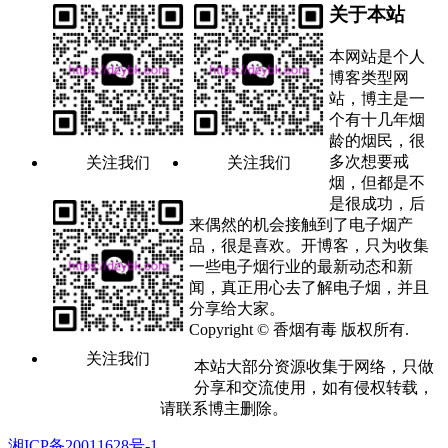
关于本站
本网站是个人
博客类型网
站，博主是一
个有十几年烟
龄的烟民，很
多次想要戒
关注我们
关注我们
烟，但都是不
是很成功，后
来偶然的机会接触到了电子烟产
品，很是喜欢。开博客，只为收集
一些电子烟行业的最新动态和新
闻，真正用心去了解电子烟，并且
分享给大家。
Copyright © 香烟有毒 版权所有.
关注我们
本站大部分资源收集于网络，只做
分享和交流使用，如有侵权转载，
请联系博主删除。
湘ICP备20011628号-1