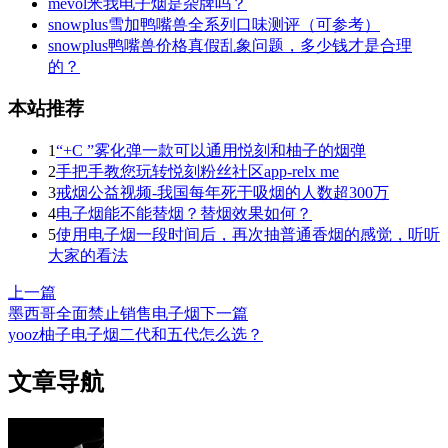
mevol米我电子烟是杂牌吗？
snowplus雪加鸭嘴兽全系列口味测评（可参考）
snowplus鸭嘴兽价格真假乱象问题，多少钱才是合理
的？
本站推荐
1
“+C ”雾化弹一款可以通用悦刻和柚子的烟弹
2
手把手教您玩转悦刻粉丝社区app-relx me
3
戒烟公益视频-我国每年死于吸烟的人数超300万
4
电子烟能不能替烟？替烟效果如何？
5
使用电子烟一段时间后，再次抽普通香烟的感觉，听听
大家的看法
上一篇
墨西哥全面禁止销售电子烟
下一篇
yooz柚子电子烟二代和五代怎么选？
文章导航