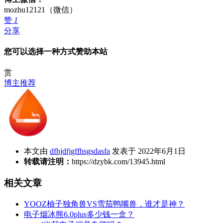
mozhu12121（微信）
赞
1
分享
您可以选择一种方式赞助本站
赏
博主推荐
本文由
dfhjdfjgffhsgsdasfa
发表于 2022年6月1日
转载请注明：
https://dzybk.com/13945.html
相关文章
YOOZ柚子独角兽VS雪茄鸭嘴兽，谁才是神？
电子烟冰熊6.0plus多少钱一盒？