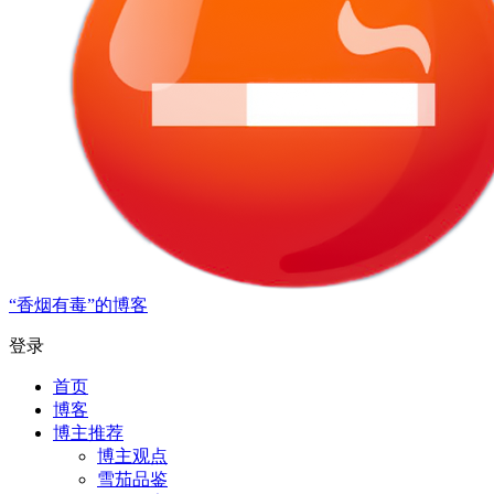
“香烟有毒”的博客
登录
首页
博客
博主推荐
博主观点
雪茄品鉴