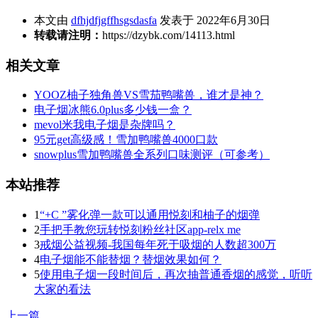
本文由
dfhjdfjgffhsgsdasfa
发表于 2022年6月30日
转载请注明：
https://dzybk.com/14113.html
相关文章
YOOZ柚子独角兽VS雪茄鸭嘴兽，谁才是神？
电子烟冰熊6.0plus多少钱一盒？
mevol米我电子烟是杂牌吗？
95元get高级感！雪加鸭嘴兽4000口款
snowplus雪加鸭嘴兽全系列口味测评（可参考）
本站推荐
1
“+C ”雾化弹一款可以通用悦刻和柚子的烟弹
2
手把手教您玩转悦刻粉丝社区app-relx me
3
戒烟公益视频-我国每年死于吸烟的人数超300万
4
电子烟能不能替烟？替烟效果如何？
5
使用电子烟一段时间后，再次抽普通香烟的感觉，听听
大家的看法
上一篇