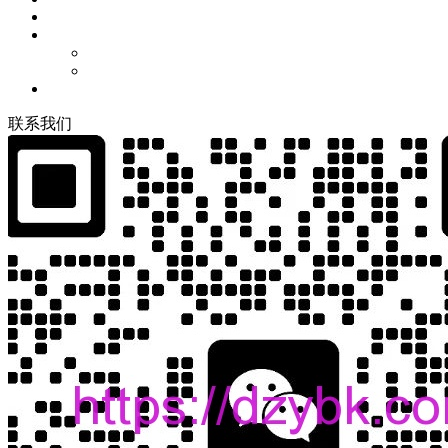
联
系
我
们