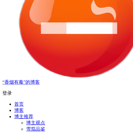
“香烟有毒”的博客
登录
首页
博客
博主推荐
博主观点
雪茄品鉴