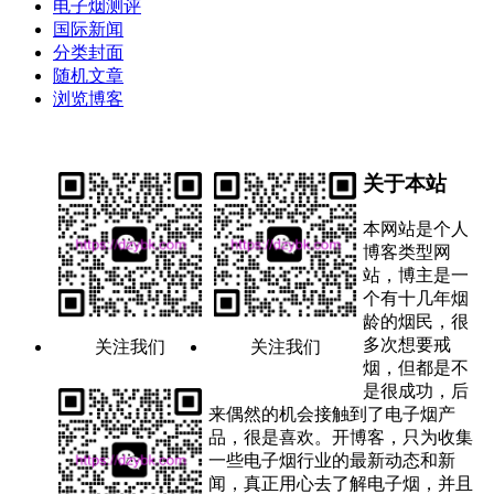
电子烟测评
国际新闻
分类封面
随机文章
浏览博客
关于本站
本网站是个人
博客类型网
站，博主是一
个有十几年烟
龄的烟民，很
多次想要戒
关注我们
关注我们
烟，但都是不
是很成功，后
来偶然的机会接触到了电子烟产
品，很是喜欢。开博客，只为收集
一些电子烟行业的最新动态和新
闻，真正用心去了解电子烟，并且