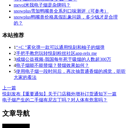
mevol米我电子烟是杂牌吗？
snowplus雪加鸭嘴兽全系列口味测评（可参考）
snowplus鸭嘴兽价格真假乱象问题，多少钱才是合理
的？
本站推荐
1
“+C ”雾化弹一款可以通用悦刻和柚子的烟弹
2
手把手教您玩转悦刻粉丝社区app-relx me
3
戒烟公益视频-我国每年死于吸烟的人数超300万
4
电子烟能不能替烟？替烟效果如何？
5
使用电子烟一段时间后，再次抽普通香烟的感觉，听听
大家的看法
上一篇
悦刻发布【重要通知】关于门店额外增补订货通知
下一篇
电子烟产生的二手烟有尼古丁吗？对人体有危害吗？
文章导航