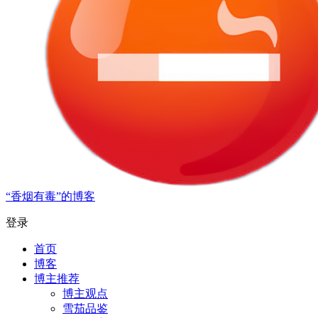
“香烟有毒”的博客
登录
首页
博客
博主推荐
博主观点
雪茄品鉴