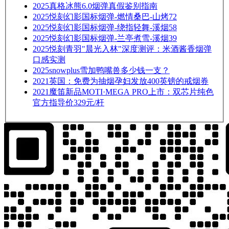
2025
真格冰熊6.0烟弹真假鉴别指南
2025
悦刻幻影国标烟弹-燃情桑巴-山烤72
2025
悦刻幻影国标烟弹-绕指轻舞-溪烟58
2025
悦刻幻影国标烟弹-兰亭煮雪-溪烟39
2025
悦刻青羽"晨光入林"深度测评：米酒酱香烟弹
口感实测
2025
snowplus雪加鸭嘴兽多少钱一支？
2021
英国：免费为抽烟孕妇发放400英镑的戒烟券
2021
魔笛新品MOTI·MEGA PRO上市：双芯片纯色
官方指导价329元/杆