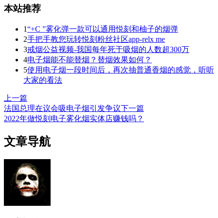
本站推荐
1
“+C ”雾化弹一款可以通用悦刻和柚子的烟弹
2
手把手教您玩转悦刻粉丝社区app-relx me
3
戒烟公益视频-我国每年死于吸烟的人数超300万
4
电子烟能不能替烟？替烟效果如何？
5
使用电子烟一段时间后，再次抽普通香烟的感觉，听听
大家的看法
上一篇
法国总理在议会吸电子烟引发争议
下一篇
2022年做悦刻电子雾化烟实体店赚钱吗？
文章导航