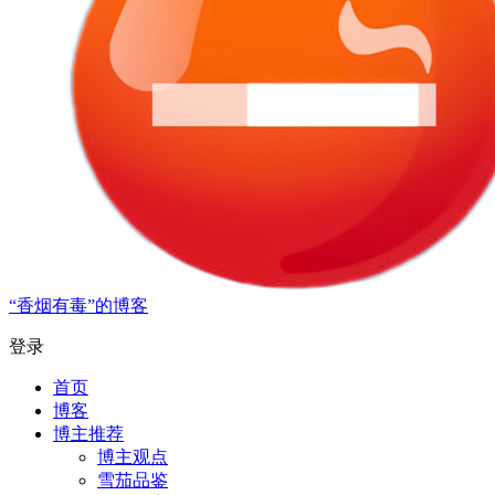
“香烟有毒”的博客
登录
首页
博客
博主推荐
博主观点
雪茄品鉴