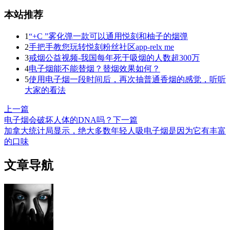
本站推荐
1
“+C ”雾化弹一款可以通用悦刻和柚子的烟弹
2
手把手教您玩转悦刻粉丝社区app-relx me
3
戒烟公益视频-我国每年死于吸烟的人数超300万
4
电子烟能不能替烟？替烟效果如何？
5
使用电子烟一段时间后，再次抽普通香烟的感觉，听听
大家的看法
上一篇
电子烟会破坏人体的DNA吗？
下一篇
加拿大统计局显示，绝大多数年轻人吸电子烟是因为它有丰富
的口味
文章导航