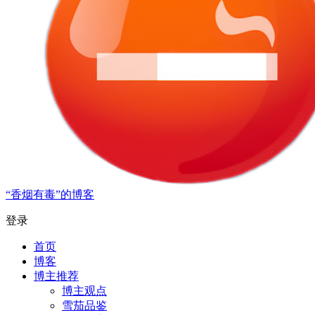
“香烟有毒”的博客
登录
首页
博客
博主推荐
博主观点
雪茄品鉴