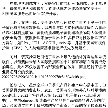
在毒理学测试方面，实验室目前包括三项测试：细胞毒理
学、遗传毒理学和遗传学，并评估体内细胞释放雾的安全性。
相关测试服务已向feelm客户开放。
此外，龙博士说，安全评估中心还建立了世界上第一个电
子雾化有毒物质数据库，以测量与口腔接触的高致病性六氯环
己烷和材料提取物、雾化物质和电子雾化器释放物对人体健康
的安全阈值。该数据库来源于世界上许多权威毒性数据库或官
方网站，如EPA、ICH、ACGIH、noise等，并基于美国环境保
护局（EPA）的人类健康基准值选择优先系统建立。
同时，该实验室还引进了世界上最先进的计算毒理学系统
软件，以预测尚未纳入国际数据库的未知有害和潜在有害成分
的毒性。此举不仅改善了内部安全评估体系，而且逆转了该行
业循证研究的发展。
20220726/899c3192cb119195209978c5d604dc08.png
长期以来，虽然全球电子雾化产品的生产中心是中国，但
美国是最大的消费市场。2021，美国占全球海外市场总规模的
55%以上，2022年将超过65%（2022年电子烟行业出口蓝皮
书）。中国odm/oem制造商生产的品牌产品如果想进入美国市
场，必须通过世界上最严格的安全审查。产品的安全检查和系