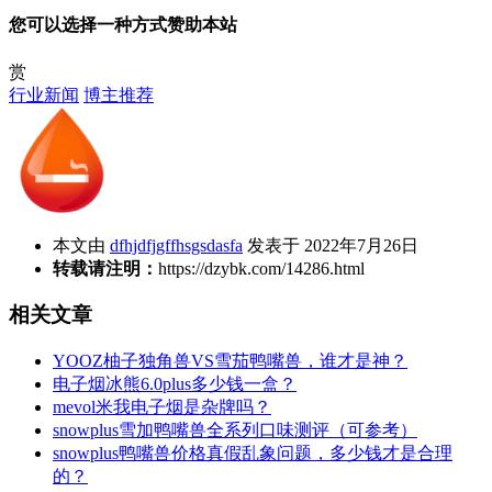
您可以选择一种方式赞助本站
赏
行业新闻
博主推荐
本文由
dfhjdfjgffhsgsdasfa
发表于 2022年7月26日
转载请注明：
https://dzybk.com/14286.html
相关文章
YOOZ柚子独角兽VS雪茄鸭嘴兽，谁才是神？
电子烟冰熊6.0plus多少钱一盒？
mevol米我电子烟是杂牌吗？
snowplus雪加鸭嘴兽全系列口味测评（可参考）
snowplus鸭嘴兽价格真假乱象问题，多少钱才是合理
的？