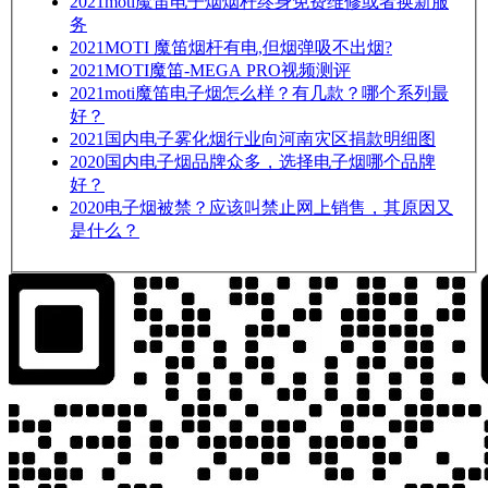
2021
moti魔笛电子烟烟杆终身免费维修或者换新服
务
2021
MOTI 魔笛烟杆有电,但烟弹吸不出烟?
2021
MOTI魔笛-MEGA PRO视频测评
2021
moti魔笛电子烟怎么样？有几款？哪个系列最
好？
2021
国内电子雾化烟行业向河南灾区捐款明细图
2020
国内电子烟品牌众多，选择电子烟哪个品牌
好？
2020
电子烟被禁？应该叫禁止网上销售，其原因又
是什么？