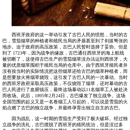
西班牙政府的这一举动引发了古巴人民的愤怒，当时的古
巴，雪茄烟草的种植者和殖民当局的矛盾甚至到了剑拔弩张的
地步。迫于政府的高压政策，古巴人民暂时选择了妥协。但是
到了 1723年，因为战争的缘故，古巴通往西班牙的海上航线
被切断了，这使得古巴生产的雪茄烟草没办法运到西班牙，大
量的优质烟草囤积于殖民当局的仓库中。由于西班牙殖民者并
没有按当时的实际情况把这些烟草还给古巴的烟草种植者，而
是想要放火将烟草烧毁，这引发了古巴人民的一次暴动。当时
的西班牙政府采取高压政策，不仅烧毁了烟草，还对暴动的古
巴人民进行了血腥镇压，最终这场暴动以11名烟草工人被处决
而收场。此后，1895年2月24日，古巴爆发了独立战争。这场
全国范围的起义又是一名卷烟工人引起的，可以说是雪茄的火
焰点燃了古巴的独立战争，并最终孕育出独立自主的古巴。
因为战乱，这一时期的雪茄生产受到了极大破坏。经过独
立战争的洗礼，古巴摆脱了西班牙的殖民统治，但是没过多