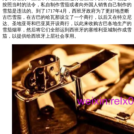
按照当时的法令，私自制作雪茄或者向外国人销售自己制作的
雪茄是违法的。到了1717年4月，西班牙政府为了更好地垄断
古巴雪茄，在古巴的哈瓦那设立了一个商行，以后又在特立尼
达、圣地亚哥和巴亚莫开设商行，以此来收购古巴各地生产的
雪茄烟草，然后将它们全部运到西班牙的塞维利亚城制作成雪
茄，以提供给西班牙上层社会享用。