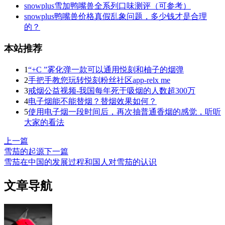
snowplus雪加鸭嘴兽全系列口味测评（可参考）
snowplus鸭嘴兽价格真假乱象问题，多少钱才是合理
的？
本站推荐
1
“+C ”雾化弹一款可以通用悦刻和柚子的烟弹
2
手把手教您玩转悦刻粉丝社区app-relx me
3
戒烟公益视频-我国每年死于吸烟的人数超300万
4
电子烟能不能替烟？替烟效果如何？
5
使用电子烟一段时间后，再次抽普通香烟的感觉，听听
大家的看法
上一篇
雪茄的起源
下一篇
雪茄在中国的发展过程和国人对雪茄的认识
文章导航