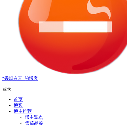
“香烟有毒”的博客
登录
首页
博客
博主推荐
博主观点
雪茄品鉴