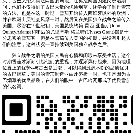
久，古巴又沦为英法两国的属地。在英法两国的殖民统治期
间，他们不仅得到了古巴大量的优质烟草，还学会了制作雪茄
的方法。也是在这一时期，雪茄开始传入西班牙以外的欧洲，
并在欧洲上层社会风靡一时，然后又在美国独立战争之前传入
美国。尽管在19世纪初，美国总统约翰·昆西·亚当斯(John
QuincyAdams)和稍后的尤里塞斯·格兰特(Ulvsses Grant)都是十
分忠实的雪茄客，但是在雪茄传入美国的初期，并没有引起人
们的注意，这种状况一直持续到美国独立战争之后。
独立战争之后的美国人民有心情和闲暇来享受生活，这个
时期雪茄才渐渐引起他们的重视，并逐渐风行起来。因为地理
位置上的优势--与古巴是近邻，可以得到源源不断的品质优良
的古巴烟草，美国的雪茄制造业由此盛极一时。也正是因为古
巴烟草的优良品质，在人们的眼中，古巴哈瓦那成了优质雪茄
的代名词。