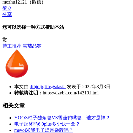
mozhu12121（微信）
赞
0
分享
您可以选择一种方式赞助本站
赏
博主推荐
雪茄品鉴
本文由
dfhjdfjgffhsgsdasfa
发表于 2022年8月3日
转载请注明：
https://dzybk.com/14319.html
相关文章
YOOZ柚子独角兽VS雪茄鸭嘴兽，谁才是神？
电子烟冰熊6.0plus多少钱一盒？
mevol米我电子烟是杂牌吗？