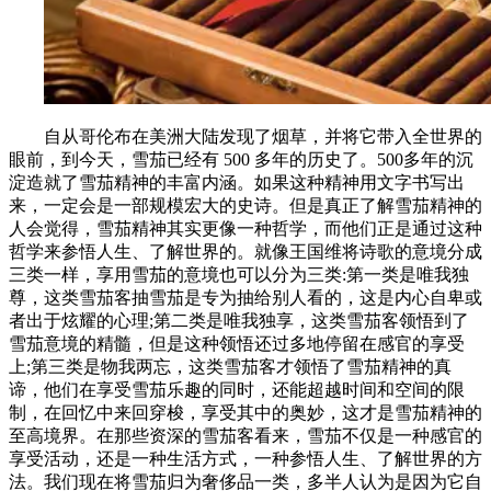
自从哥伦布在美洲大陆发现了烟草，并将它带入全世界的
眼前，到今天，雪茄已经有 500 多年的历史了。500多年的沉
淀造就了雪茄精神的丰富内涵。如果这种精神用文字书写出
来，一定会是一部规模宏大的史诗。但是真正了解雪茄精神的
人会觉得，雪茄精神其实更像一种哲学，而他们正是通过这种
哲学来参悟人生、了解世界的。就像王国维将诗歌的意境分成
三类一样，享用雪茄的意境也可以分为三类:第一类是唯我独
尊，这类雪茄客抽雪茄是专为抽给别人看的，这是内心自卑或
者出于炫耀的心理;第二类是唯我独享，这类雪茄客领悟到了
雪茄意境的精髓，但是这种领悟还过多地停留在感官的享受
上;第三类是物我两忘，这类雪茄客才领悟了雪茄精神的真
谛，他们在享受雪茄乐趣的同时，还能超越时间和空间的限
制，在回忆中来回穿梭，享受其中的奥妙，这才是雪茄精神的
至高境界。在那些资深的雪茄客看来，雪茄不仅是一种感官的
享受活动，还是一种生活方式，一种参悟人生、了解世界的方
法。我们现在将雪茄归为奢侈品一类，多半人认为是因为它自