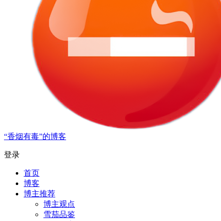
“香烟有毒”的博客
登录
首页
博客
博主推荐
博主观点
雪茄品鉴