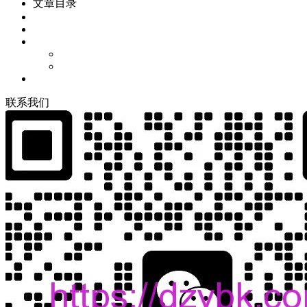
文章目录
联
系
我
们