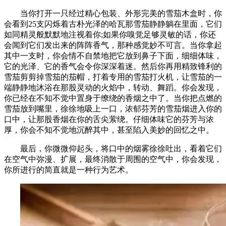
当你打开一只经过精心包装、外形完美的雪茄木盒时，你
会看到25支闪烁着古朴光泽的哈瓦那雪茄静静躺在里面，它们
如同精灵般默默地注视着你;如果你嗅觉足够灵敏的话，你还
会闻到它们发出来的阵阵香气，那种感觉妙不可言。当你拿起
其中一支时，你会情不自禁地把它放到鼻子下面，细细体味，
它的光泽、它的香气会令你深深着迷。然后你再用精致锋利的
雪茄剪剪掉雪茄的茄帽，打着专用的雪茄打火机，让雪茄的一
端静静地沐浴在那股灵动的火焰中，转动、舞蹈。你会发现，
你已经在不知不觉中置身于缭绕的香烟之中了。当你把点燃的
雪茄放到嘴里，徐徐地吸上一口，浓郁芬芳的雪茄烟进入你的
口中，让那股香烟在你的舌尖萦绕。仔细体味它的芬芳与浓
厚，你会不知不觉地沉醉其中，甚至陷入美妙的回忆之中。
最后，你微微仰起头，将口中的烟雾徐徐吐出，看着它们
在空气中弥漫、扩展，最终消散于周围的空气中，你会发现，
你所进行的简直就是一种行为艺术。