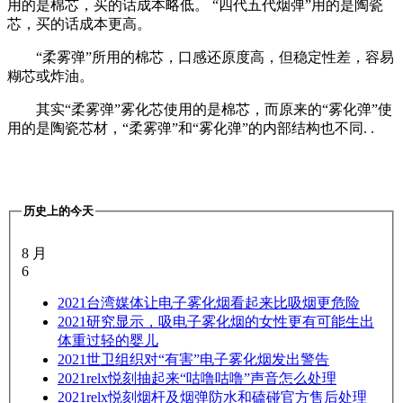
用的是棉芯，买的话成本略低。 “四代五代烟弹”用的是陶瓷
芯，买的话成本更高。
“柔雾弹”所用的棉芯，口感还原度高，但稳定性差，容易
糊芯或炸油。
其实“柔雾弹”雾化芯使用的是棉芯，而原来的“雾化弹”使
用的是陶瓷芯材，“柔雾弹”和“雾化弹”的内部结构也不同. .
历史上的今天
8 月
6
2021
台湾媒体让电子雾化烟看起来比吸烟更危险
2021
研究显示，吸电子雾化烟的女性更有可能生出
体重过轻的婴儿
2021
世卫组织对“有害”电子雾化烟发出警告
2021
relx悦刻抽起来“咕噜咕噜”声音怎么处理
2021
relx悦刻烟杆及烟弹防水和磕碰官方售后处理