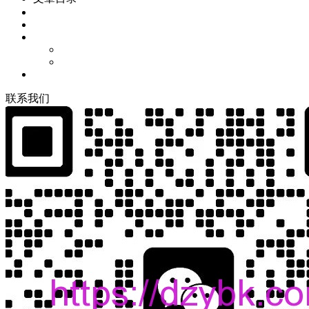
联
系
我
们