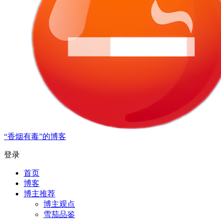
“香烟有毒”的博客
登录
首页
博客
博主推荐
博主观点
雪茄品鉴