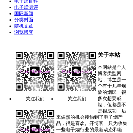
电子烟百科
电子烟测评
国际新闻
分类封面
随机文章
浏览博客
关于本站
本网站是个人
博客类型网
站，博主是一
个有十几年烟
龄的烟民，很
多次想要戒
关注我们
关注我们
烟，但都是不
是很成功，后
来偶然的机会接触到了电子烟产
品，很是喜欢。开博客，只为收集
一些电子烟行业的最新动态和新