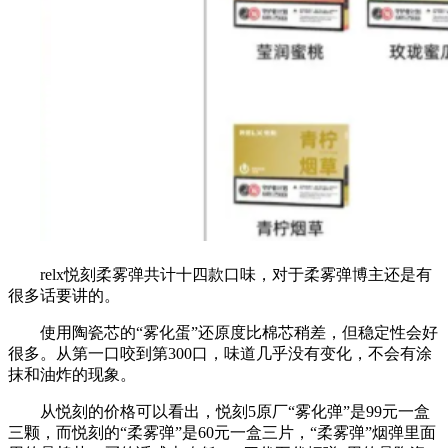
relx悦刻柔雾弹共计十四款口味，对于柔雾弹博主还是有
很多话要讲的。
使用陶瓷芯的“雾化蛋”还原度比棉芯稍差，但稳定性会好
很多。从第一口咬到第300口，味道几乎没有变化，不会有涂
抹和油炸的现象。
从悦刻的价格可以看出，悦刻5原厂“雾化弹”是99元一盒
三颗，而悦刻的“柔雾弹”是60元一盒三片，“柔雾弹”烟弹里面