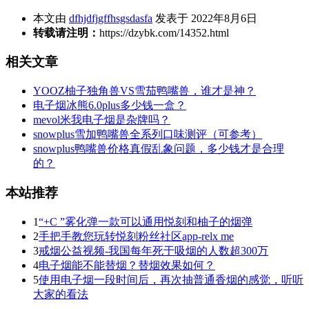
本文由
dfhjdfjgffhsgsdasfa
发表于 2022年8月6日
转载请注明：
https://dzybk.com/14352.html
相关文章
YOOZ柚子独角兽VS雪茄鸭嘴兽，谁才是神？
电子烟冰熊6.0plus多少钱一盒？
mevol米我电子烟是杂牌吗？
snowplus雪加鸭嘴兽全系列口味测评（可参考）
snowplus鸭嘴兽价格真假乱象问题，多少钱才是合理
的？
本站推荐
1
“+C ”雾化弹一款可以通用悦刻和柚子的烟弹
2
手把手教您玩转悦刻粉丝社区app-relx me
3
戒烟公益视频-我国每年死于吸烟的人数超300万
4
电子烟能不能替烟？替烟效果如何？
5
使用电子烟一段时间后，再次抽普通香烟的感觉，听听
大家的看法