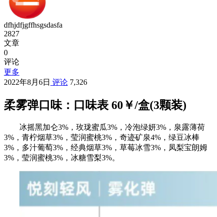
dfhjdfjgffhsgsdasfa
2827
文章
0
评论
更多
2022年8月6日
评论
7,326
柔雾弹口味：口味表 60￥/盒(3颗装)
冰摇黑加仑3%，玫珑蜜瓜3%，冷泡绿妍3%，泉露薄荷
3%，青柠烟草3%，莹润蜜桃3%，奇迹矿泉4%，绿豆冰棒
3%，多汁葡萄3%，经典烟草3%，草莓冰雪3%，凤梨宝朗姆
3%，莹润蜜桃3%，冰糖雪梨3%。