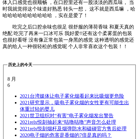
体入口感觉也很顺畅 ，在口腔里还有一股淡淡的西瓜味， 当
时我就觉得这个味道好熟悉 转头一想， 这不就是西瓜嘛 ，哈
哈哈哈哈哈哈哈哈哈哈 ，实在是爱了！
吃完之后口腔余味也很足 很舒服的薄荷香味 和夏天真的
绝配 吃完了再来一口冰可乐 我好爱!!还有这个柔雾蛋的包装
也很好看呀 没有像正常包装一身黑的感觉 这种透明的感觉还
真的给人一种很轻松的感觉呢 个人非常喜欢这个包装！！
历史上的今天
8 月
6
2021
台湾媒体让电子雾化烟看起来比吸烟更危险
2021
研究显示，吸电子雾化烟的女性更有可能生出
体重过轻的婴儿
2021
世卫组织对“有害”电子雾化烟发出警告
2021
relx悦刻抽起来“咕噜咕噜”声音怎么处理
2021
relx悦刻烟杆及烟弹防水和磕碰官方售后处理
2020
电子烟的危害是香烟的7倍是真的吗？