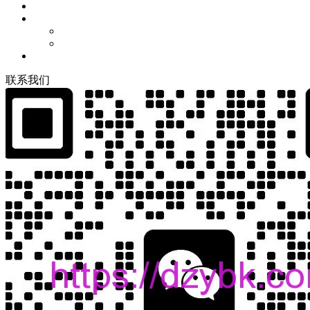
联
系
我
们