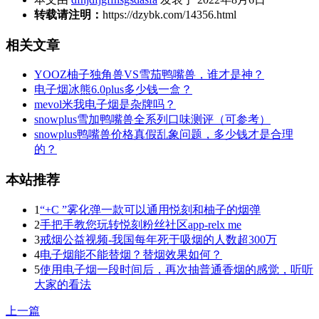
转载请注明：
https://dzybk.com/14356.html
相关文章
YOOZ柚子独角兽VS雪茄鸭嘴兽，谁才是神？
电子烟冰熊6.0plus多少钱一盒？
mevol米我电子烟是杂牌吗？
snowplus雪加鸭嘴兽全系列口味测评（可参考）
snowplus鸭嘴兽价格真假乱象问题，多少钱才是合理
的？
本站推荐
1
“+C ”雾化弹一款可以通用悦刻和柚子的烟弹
2
手把手教您玩转悦刻粉丝社区app-relx me
3
戒烟公益视频-我国每年死于吸烟的人数超300万
4
电子烟能不能替烟？替烟效果如何？
5
使用电子烟一段时间后，再次抽普通香烟的感觉，听听
大家的看法
上一篇