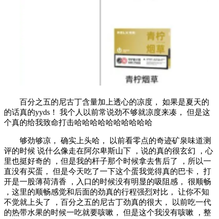
百分之五的尼古丁含量加上透心的凉度， 如果是夏天的
的话真的yyds！ 我个人以前常说劲不够就凉度来凑， 但是这
个真的给我致命打击哈哈哈哈哈哈哈哈哈哈
够劲够凉， 确实上头哈， 以前看零点的奇迹矿泉味道测
评的时候 说什么像走在阿尔卑斯山下 ，说的真的很玄幻 ，心
里也挺好奇的 ，但是我的杆子那个时候拿去售后了 ，所以一
直没有买蛋， 但是今天吃了一下这个蛋我觉得真的巴卡， 打
开是一股薄荷清香 ，入口的时候没有明显的吸阻感， 很顺畅
，这里的顺畅感觉和后面的劲真的行程强烈对比， 让你不知
不觉就上头了 ，百分之五的尼古丁劲真的很大， 以前吃一代
的热带水果的时候一吃就要咳嗽， 但是这个我没有咳嗽 ，整