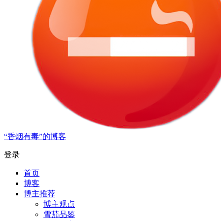
“香烟有毒”的博客
登录
首页
博客
博主推荐
博主观点
雪茄品鉴