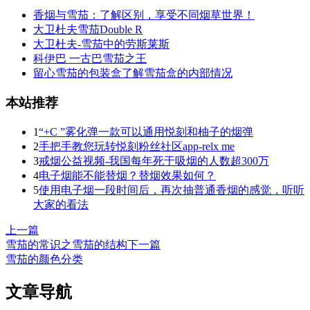
香烟与雪茄：了解区别，享受不同烟草世界！
大卫杜夫雪茄Double R
大卫杜夫-雪茄中的劳斯莱斯
科伊巴 一古巴雪茄之王
留心雪茄的包装盒了解雪茄盒的内部情况
本站推荐
1
“+C ”雾化弹一款可以通用悦刻和柚子的烟弹
2
手把手教您玩转悦刻粉丝社区app-relx me
3
戒烟公益视频-我国每年死于吸烟的人数超300万
4
电子烟能不能替烟？替烟效果如何？
5
使用电子烟一段时间后，再次抽普通香烟的感觉，听听
大家的看法
上一篇
雪茄的常识之雪茄的结构
下一篇
雪茄的颜色分类
文章导航