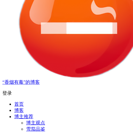
“香烟有毒”的博客
登录
首页
博客
博主推荐
博主观点
雪茄品鉴