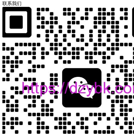
联
系
我
们