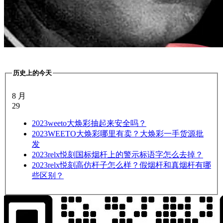
历史上的今天
8 月
29
2023
weeto大焕彩抽起来安全吗？
2023
WEETO大焕彩哪里有卖？大焕彩一手货源批
发
2023
relx悦刻国标烟杆上的警示标语字怎么去掉？
2023
relx悦刻高仿杆子怎么样？假烟杆和真烟杆有哪
些区别？