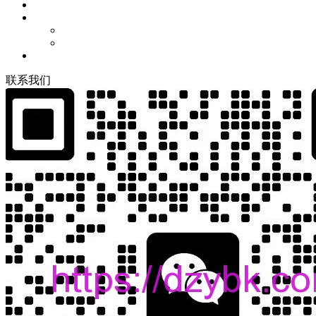
联
系
我
们