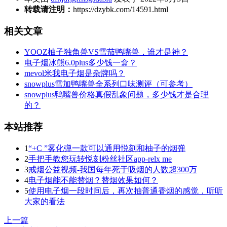
转载请注明：
https://dzybk.com/14591.html
相关文章
YOOZ柚子独角兽VS雪茄鸭嘴兽，谁才是神？
电子烟冰熊6.0plus多少钱一盒？
mevol米我电子烟是杂牌吗？
snowplus雪加鸭嘴兽全系列口味测评（可参考）
snowplus鸭嘴兽价格真假乱象问题，多少钱才是合理
的？
本站推荐
1
“+C ”雾化弹一款可以通用悦刻和柚子的烟弹
2
手把手教您玩转悦刻粉丝社区app-relx me
3
戒烟公益视频-我国每年死于吸烟的人数超300万
4
电子烟能不能替烟？替烟效果如何？
5
使用电子烟一段时间后，再次抽普通香烟的感觉，听听
大家的看法
上一篇