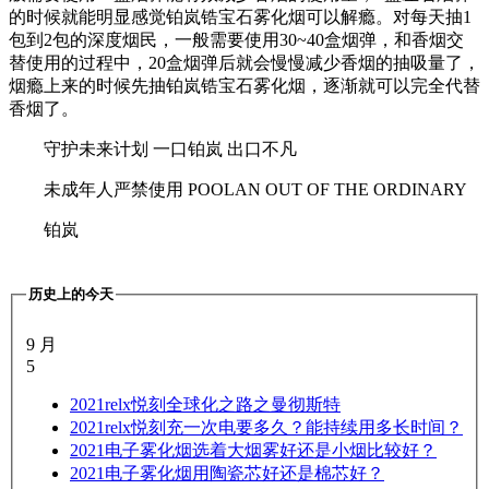
的时候就能明显感觉铂岚锆宝石雾化烟可以解瘾。对每天抽1
包到2包的深度烟民，一般需要使用30~40盒烟弹，和香烟交
替使用的过程中，20盒烟弹后就会慢慢减少香烟的抽吸量了，
烟瘾上来的时候先抽铂岚锆宝石雾化烟，逐渐就可以完全代替
香烟了。
守护未来计划 一口铂岚 出口不凡
未成年人严禁使用 POOLAN OUT OF THE ORDINARY
铂岚
历史上的今天
9 月
5
2021
relx悦刻全球化之路之曼彻斯特
2021
relx悦刻充一次电要多久？能持续用多长时间？
2021
电子雾化烟选着大烟雾好还是小烟比较好？
2021
电子雾化烟用陶瓷芯好还是棉芯好？