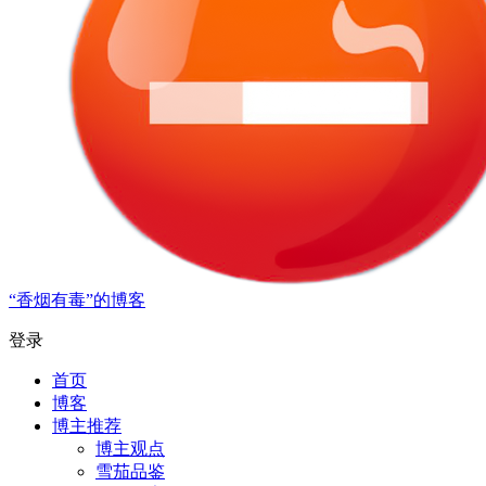
“香烟有毒”的博客
登录
首页
博客
博主推荐
博主观点
雪茄品鉴