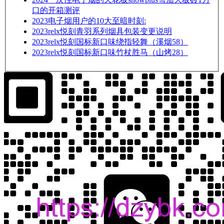
口的开箱测评
2023
电子烟用户的10大至暗时刻:
2023
relx悦刻青羽系列烟具包装变更说明
2023
relx悦刻国标新口味绕指轻舞（溪烟58）
2023
relx悦刻国标新口味竹杖胜马（山烤28）