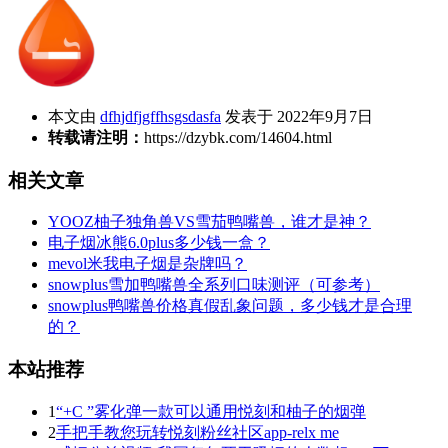
本文由
dfhjdfjgffhsgsdasfa
发表于 2022年9月7日
转载请注明：
https://dzybk.com/14604.html
相关文章
YOOZ柚子独角兽VS雪茄鸭嘴兽，谁才是神？
电子烟冰熊6.0plus多少钱一盒？
mevol米我电子烟是杂牌吗？
snowplus雪加鸭嘴兽全系列口味测评（可参考）
snowplus鸭嘴兽价格真假乱象问题，多少钱才是合理
的？
本站推荐
1
“+C ”雾化弹一款可以通用悦刻和柚子的烟弹
2
手把手教您玩转悦刻粉丝社区app-relx me