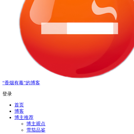
“香烟有毒”的博客
登录
首页
博客
博主推荐
博主观点
雪茄品鉴