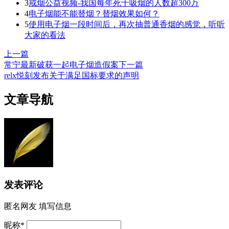
3
戒烟公益视频-我国每年死于吸烟的人数超300万
4
电子烟能不能替烟？替烟效果如何？
5
使用电子烟一段时间后，再次抽普通香烟的感觉，听听
大家的看法
上一篇
常宁最新破获一起电子烟造假案
下一篇
relx悦刻发布关于满足国标要求的声明
文章导航
发表评论
匿名网友
填写信息
昵称
*