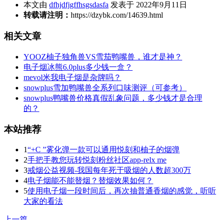
本文由
dfhjdfjgffhsgsdasfa
发表于 2022年9月11日
转载请注明：
https://dzybk.com/14639.html
相关文章
YOOZ柚子独角兽VS雪茄鸭嘴兽，谁才是神？
电子烟冰熊6.0plus多少钱一盒？
mevol米我电子烟是杂牌吗？
snowplus雪加鸭嘴兽全系列口味测评（可参考）
snowplus鸭嘴兽价格真假乱象问题，多少钱才是合理
的？
本站推荐
1
“+C ”雾化弹一款可以通用悦刻和柚子的烟弹
2
手把手教您玩转悦刻粉丝社区app-relx me
3
戒烟公益视频-我国每年死于吸烟的人数超300万
4
电子烟能不能替烟？替烟效果如何？
5
使用电子烟一段时间后，再次抽普通香烟的感觉，听听
大家的看法
上一篇