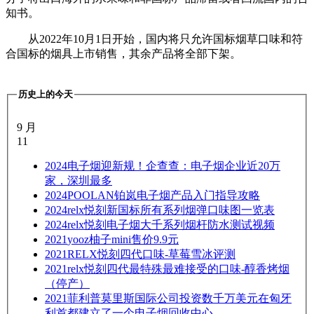
知书。
从2022年10月1日开始，国内将只允许国标烟草口味和符
合国标的烟具上市销售，其余产品将全部下架。
历史上的今天
9 月
11
2024
电子烟迎新规！企查查：电子烟企业近20万
家，深圳最多​
2024
POOLAN铂岚电子烟产品入门指导攻略
2024
relx悦刻新国标所有系列烟弹口味图一览表
2024
relx悦刻电子烟大千系列烟杆防水测试视频
2021
yooz柚子mini售价9.9元
2021
RELX悦刻四代口味-草莓雪冰评测
2021
relx悦刻四代最特殊最难接受的口味-醇香烤烟
（停产）
2021
菲利普莫里斯国际公司投资数千万美元在匈牙
利首都建立了一个电子烟回收中心