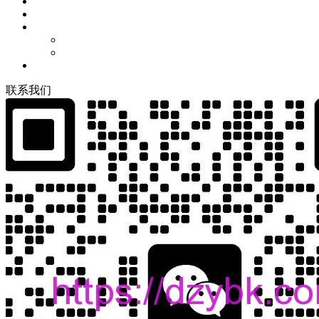
联
系
我
们