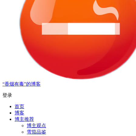
“香烟有毒”的博客
登录
首页
博客
博主推荐
博主观点
雪茄品鉴