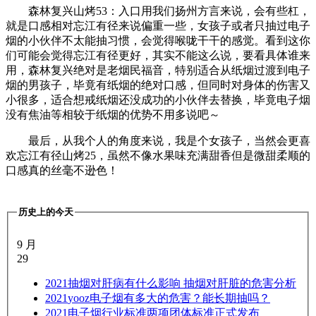
森林复兴山烤53：入口用我们扬州方言来说，会有些杠，
就是口感相对忘江有径来说偏重一些，女孩子或者只抽过电子
烟的小伙伴不太能抽习惯，会觉得喉咙干干的感觉。看到这你
们可能会觉得忘江有径更好，其实不能这么说，要看具体谁来
用，森林复兴绝对是老烟民福音，特别适合从纸烟过渡到电子
烟的男孩子，毕竟有纸烟的绝对口感，但同时对身体的伤害又
小很多，适合想戒纸烟还没成功的小伙伴去替换，毕竟电子烟
没有焦油等相较于纸烟的优势不用多说吧～
最后，从我个人的角度来说，我是个女孩子，当然会更喜
欢忘江有径山烤25，虽然不像水果味充满甜香但是微甜柔顺的
口感真的丝毫不逊色！
历史上的今天
9 月
29
2021
抽烟对肝病有什么影响 抽烟对肝脏的危害分析
2021
yooz电子烟有多大的危害？能长期抽吗？
2021
电子烟行业标准两项团体标准正式发布