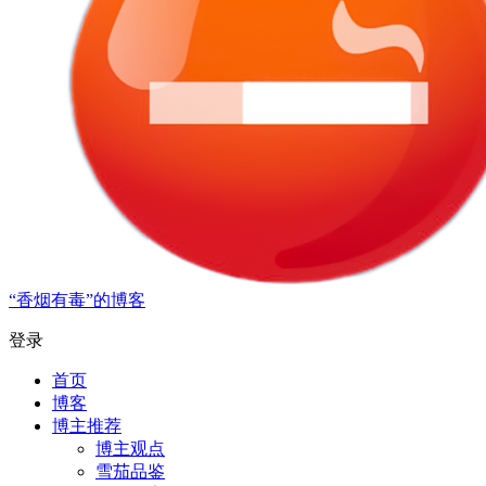
“香烟有毒”的博客
登录
首页
博客
博主推荐
博主观点
雪茄品鉴