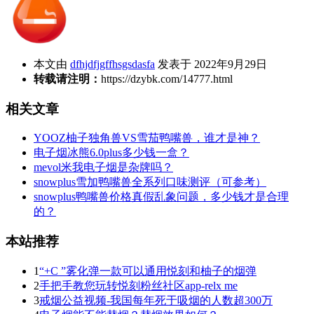
本文由
dfhjdfjgffhsgsdasfa
发表于 2022年9月29日
转载请注明：
https://dzybk.com/14777.html
相关文章
YOOZ柚子独角兽VS雪茄鸭嘴兽，谁才是神？
电子烟冰熊6.0plus多少钱一盒？
mevol米我电子烟是杂牌吗？
snowplus雪加鸭嘴兽全系列口味测评（可参考）
snowplus鸭嘴兽价格真假乱象问题，多少钱才是合理
的？
本站推荐
1
“+C ”雾化弹一款可以通用悦刻和柚子的烟弹
2
手把手教您玩转悦刻粉丝社区app-relx me
3
戒烟公益视频-我国每年死于吸烟的人数超300万