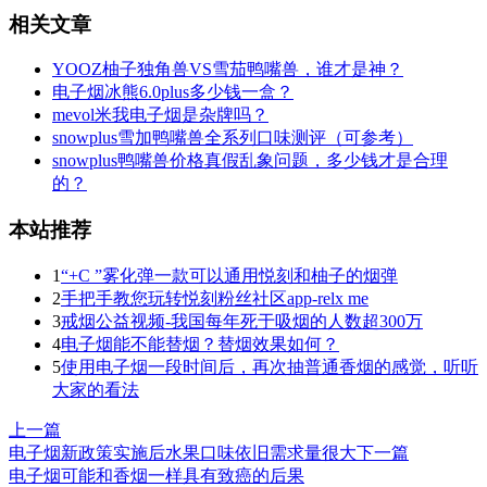
相关文章
YOOZ柚子独角兽VS雪茄鸭嘴兽，谁才是神？
电子烟冰熊6.0plus多少钱一盒？
mevol米我电子烟是杂牌吗？
snowplus雪加鸭嘴兽全系列口味测评（可参考）
snowplus鸭嘴兽价格真假乱象问题，多少钱才是合理
的？
本站推荐
1
“+C ”雾化弹一款可以通用悦刻和柚子的烟弹
2
手把手教您玩转悦刻粉丝社区app-relx me
3
戒烟公益视频-我国每年死于吸烟的人数超300万
4
电子烟能不能替烟？替烟效果如何？
5
使用电子烟一段时间后，再次抽普通香烟的感觉，听听
大家的看法
上一篇
电子烟新政策实施后水果口味依旧需求量很大
下一篇
电子烟可能和香烟一样具有致癌的后果