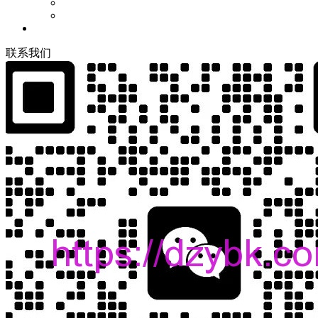
联
系
我
们