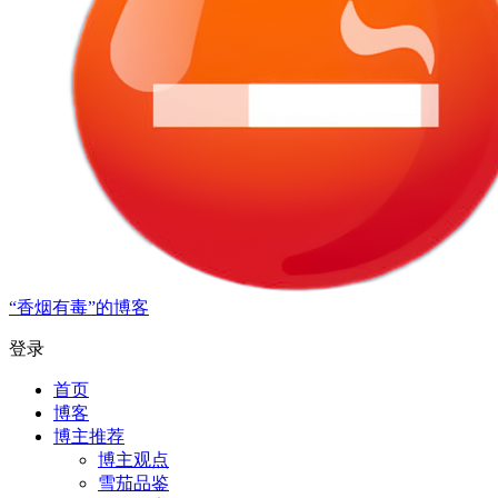
“香烟有毒”的博客
登录
首页
博客
博主推荐
博主观点
雪茄品鉴