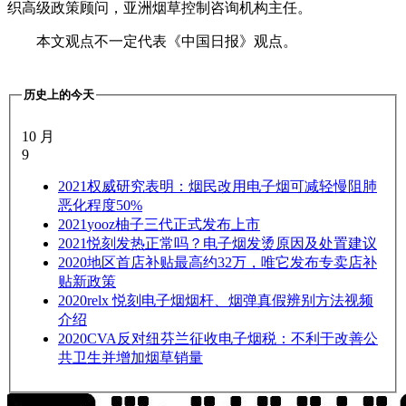
织高级政策顾问，亚洲烟草控制咨询机构主任。
本文观点不一定代表《中国日报》观点。
历史上的今天
10 月
9
2021
权威研究表明：烟民改用电子烟可减轻慢阻肺
恶化程度50%
2021
yooz柚子三代正式发布上市
2021
悦刻发热正常吗？电子烟发烫原因及处置建议
2020
地区首店补贴最高约32万，唯它发布专卖店补
贴新政策
2020
relx 悦刻电子烟烟杆、烟弹真假辨别方法视频
介绍
2020
CVA反对纽芬兰征收电子烟税：不利于改善公
共卫生并增加烟草销量