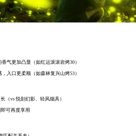
的香气更加凸显（如红运滚滚岩烤30）
感，入口更柔顺（如森林复兴山烤53）
更长（vs 悦刻幻影、轻风烟具）
片刻即可再度享用
烟弹匹配关系表）