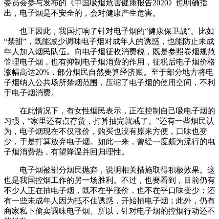
委员会参与发布的《中国吸烟危害健康报告2020》也明确指
出，电子烟是不安全的，会对健康产生危害。
也正因此，我国打响了针对电子烟的“健康保卫战”。比如
“禁甜”，既能减少调味电子烟对成年人的诱惑，也能防止未成
年人加入烟民队伍。向电子烟征收消费税，既是参照卷烟规范
管理电子烟，也有抑制电子烟消费的作用，征税后电子烟价格
涨幅高达20%，部分烟民自然要算经济账。至于部分地方将电
子烟纳入公共场所禁烟范围，压缩了电子烟的使用空间，不利
于电子烟消费。
在此情况下，有女性烟民表示，正在控制自己吸电子烟的
习惯，“家里还有点存货，打算抽完就戒了。”还有一些烟民认
为，电子烟现在不仅涨价，购买也没有原来方便，口味也变
少，于是打算放弃电子烟。如此一来，曾经一度颇为流行的电
子烟消费热，有望降温并回归理性。
电子烟被部分烟民抛弃，说明相关措施取得积极效果。这
也是我国控烟工作的另一场胜利。不过，也要看到，目前仍有
不少人正在抽电子烟，既不在乎涨价，也不在乎口味变少；还
有一些未成年人因为抵不住诱惑，开始抽电子烟；此外，仍有
商家私下偷卖调味电子烟。所以，针对电子烟的控烟行动还不