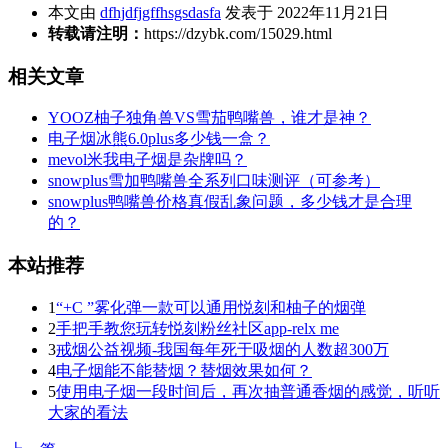
本文由
dfhjdfjgffhsgsdasfa
发表于 2022年11月21日
转载请注明：
https://dzybk.com/15029.html
相关文章
YOOZ柚子独角兽VS雪茄鸭嘴兽，谁才是神？
电子烟冰熊6.0plus多少钱一盒？
mevol米我电子烟是杂牌吗？
snowplus雪加鸭嘴兽全系列口味测评（可参考）
snowplus鸭嘴兽价格真假乱象问题，多少钱才是合理
的？
本站推荐
1
“+C ”雾化弹一款可以通用悦刻和柚子的烟弹
2
手把手教您玩转悦刻粉丝社区app-relx me
3
戒烟公益视频-我国每年死于吸烟的人数超300万
4
电子烟能不能替烟？替烟效果如何？
5
使用电子烟一段时间后，再次抽普通香烟的感觉，听听
大家的看法