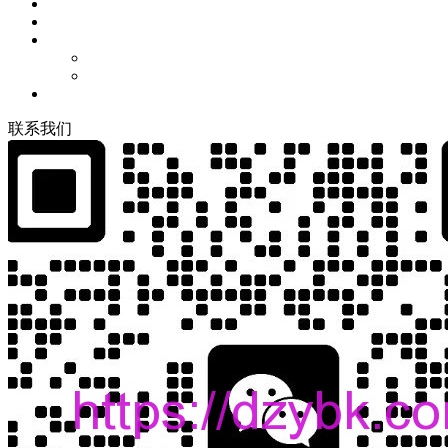
联
系
我
们