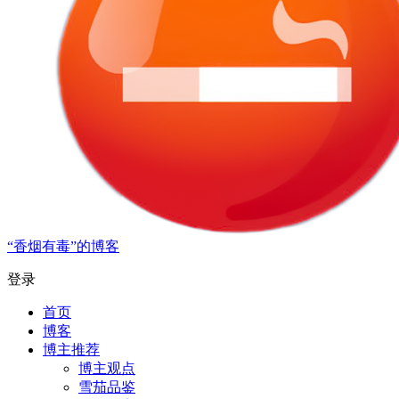
“香烟有毒”的博客
登录
首页
博客
博主推荐
博主观点
雪茄品鉴