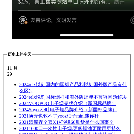
历史上的今天
11 月
29
2024
relx悦刻国内的国标产品和悦刻国外版产品有什
么区别
2024
relx悦刻国标烟杆和海外版烟弹不兼容问题解决
2024
VOOPOO电子烟品牌介绍（新国标品牌）
2024
Soyee小叶电子烟品牌介绍（新国标品牌）
2021
换壳也救不了yooz柚子mini迷你杆
2021
清库存？喜X1杆9弹66甩货是什么回事？
2021
1600口一次性电子烟:更多烟油更耐用更持久