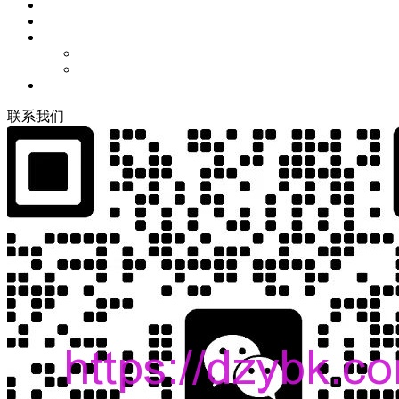
联
系
我
们