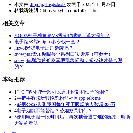
本文由
dfhjdfjgffhsgsdasfa
发表于 2022年11月29日
转载请注明：
https://dzybk.com/15071.html
相关文章
YOOZ柚子独角兽VS雪茄鸭嘴兽，谁才是神？
电子烟冰熊6.0plus多少钱一盒？
mevol米我电子烟是杂牌吗？
snowplus雪加鸭嘴兽全系列口味测评（可参考）
snowplus鸭嘴兽价格真假乱象问题，多少钱才是合理
的？
本站推荐
1
“+C ”雾化弹一款可以通用悦刻和柚子的烟弹
2
手把手教您玩转悦刻粉丝社区app-relx me
3
戒烟公益视频-我国每年死于吸烟的人数超300万
4
电子烟能不能替烟？替烟效果如何？
5
使用电子烟一段时间后，再次抽普通香烟的感觉，听听
大家的看法