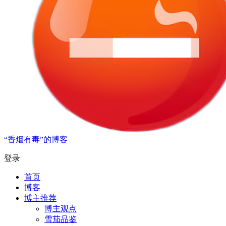
“香烟有毒”的博客
登录
首页
博客
博主推荐
博主观点
雪茄品鉴