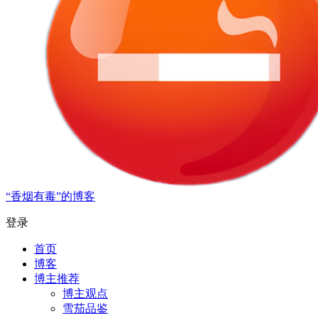
“香烟有毒”的博客
登录
首页
博客
博主推荐
博主观点
雪茄品鉴