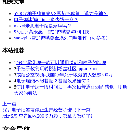
相关文章
YOOZ柚子独角兽VS雪茄鸭嘴兽，谁才是神？
电子烟冰熊6.0plus多少钱一盒？
mevol米我电子烟是杂牌吗？
95元get高级感！雪加鸭嘴兽4000口款
snowplus雪加鸭嘴兽全系列口味测评（可参考）
本站推荐
1
“+C ”雾化弹一款可以通用悦刻和柚子的烟弹
2
手把手教您玩转悦刻粉丝社区app-relx me
3
戒烟公益视频-我国每年死于吸烟的人数超300万
4
电子烟能不能替烟？替烟效果如何？
5
使用电子烟一段时间后，再次抽普通香烟的感觉，听听
大家的看法
上一篇
深圳电子烟签署停止生产经营承诺书
下一篇
relx悦刻空弹回收200多万颗，都拿去做啥了?
文章导航