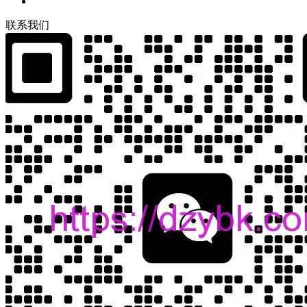
联
系
我
们