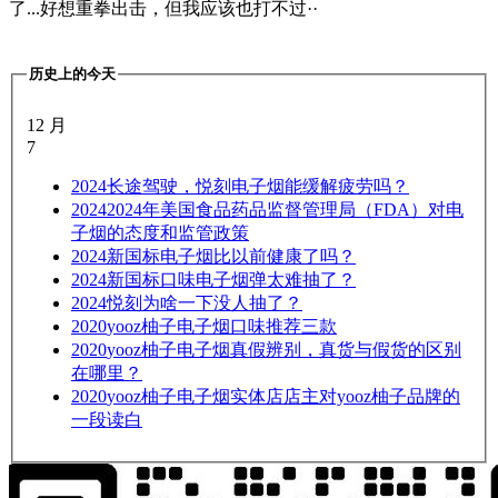
了...好想重拳出击，但我应该也打不过··
历史上的今天
12 月
7
2024
长途驾驶，悦刻电子烟能缓解疲劳吗？
2024
2024年美国食品药品监督管理局（FDA）对电
子烟的态度和监管政策
2024
新国标电子烟比以前健康了吗？
2024
新国标口味电子烟弹太难抽了？
2024
悦刻为啥一下没人抽了？
2020
yooz柚子电子烟口味推荐三款
2020
yooz柚子电子烟真假辨别，真货与假货的区别
在哪里？
2020
yooz柚子电子烟实体店店主对yooz柚子品牌的
一段读白