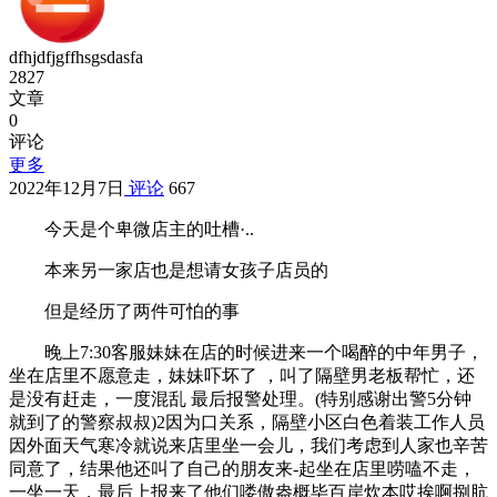
dfhjdfjgffhsgsdasfa
2827
文章
0
评论
更多
2022年12月7日
评论
667
今天是个卑微店主的吐槽·..
本来另一家店也是想请女孩子店员的
但是经历了两件可怕的事
晚上7:30客服妹妹在店的时候进来一个喝醉的中年男子，
坐在店里不愿意走，妹妹吓坏了 ，叫了隔壁男老板帮忙，还
是没有赶走，一度混乱 最后报警处理。(特别感谢出警5分钟
就到了的警察叔叔)2因为口关系，隔壁小区白色着装工作人员
因外面天气寒冷就说来店里坐一会儿，我们考虑到人家也辛苦
同意了，结果他还叫了自己的朋友来-起坐在店里唠嗑不走，
一坐一天，最后上报来了他们喽傲盎概毕百岸炊本哎挨啊捌肮