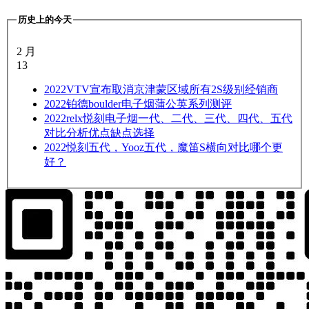
历史上的今天
2 月
13
2022
VTV宣布取消京津蒙区域所有2S级别经销商
2022
铂德boulder电子烟蒲公英系列测评
2022
relx悦刻电子烟一代、二代、三代、四代、五代
对比分析优点缺点选择
2022
悦刻五代，Yooz五代，魔笛S横向对比哪个更
好？