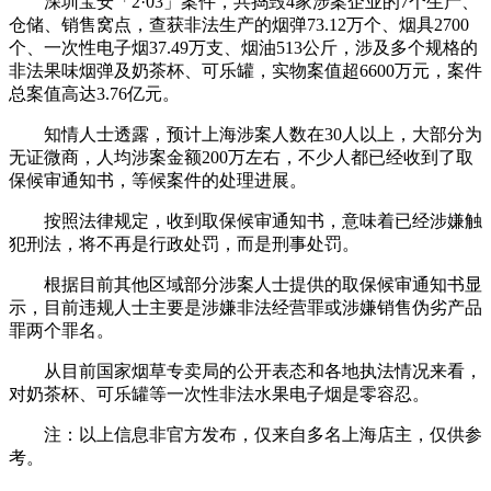
深圳宝安「2·03」案件，共捣毁4家涉案企业的7个生产、
仓储、销售窝点，查获非法生产的烟弹73.12万个、烟具2700
个、一次性电子烟37.49万支、烟油513公斤，涉及多个规格的
非法果味烟弹及奶茶杯、可乐罐，实物案值超6600万元，案件
总案值高达3.76亿元。
知情人士透露，预计上海涉案人数在30人以上，大部分为
无证微商，人均涉案金额200万左右，不少人都已经收到了取
保候审通知书，等候案件的处理进展。
按照法律规定，收到取保候审通知书，意味着已经涉嫌触
犯刑法，将不再是行政处罚，而是刑事处罚。
根据目前其他区域部分涉案人士提供的取保候审通知书显
示，目前违规人士主要是涉嫌非法经营罪或涉嫌销售伪劣产品
罪两个罪名。
从目前国家烟草专卖局的公开表态和各地执法情况来看，
对奶茶杯、可乐罐等一次性非法水果电子烟是零容忍。
注：以上信息非官方发布，仅来自多名上海店主，仅供参
考。