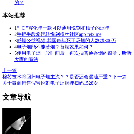
的？
本站推荐
1
“+C ”雾化弹一款可以通用悦刻和柚子的烟弹
2
手把手教您玩转悦刻粉丝社区app-relx me
3
戒烟公益视频-我国每年死于吸烟的人数超300万
4
电子烟能不能替烟？替烟效果如何？
5
使用电子烟一段时间后，再次抽普通香烟的感觉，听听
大家的看法
上一篇
棉芯技术将回归电子烟主流？？是否还会漏油严重？
下一篇
关于微商销售假冒悦刻电子烟烟弹扫码1528次
文章导航