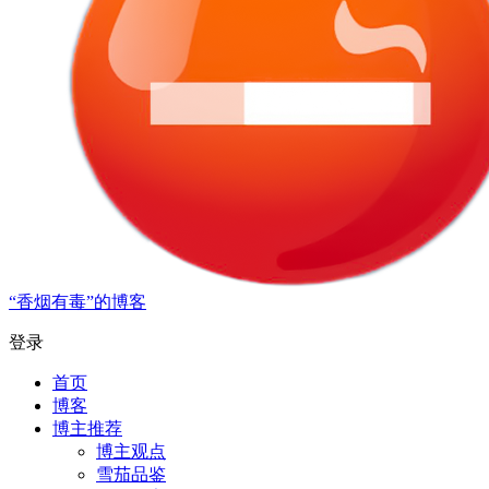
“香烟有毒”的博客
登录
首页
博客
博主推荐
博主观点
雪茄品鉴