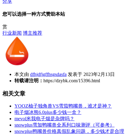
分享
您可以选择一种方式赞助本站
赏
行业新闻
博主推荐
本文由
dfhjdfjgffhsgsdasfa
发表于 2023年2月13日
转载请注明：
https://dzybk.com/15396.html
相关文章
YOOZ柚子独角兽VS雪茄鸭嘴兽，谁才是神？
电子烟冰熊6.0plus多少钱一盒？
mevol米我电子烟是杂牌吗？
snowplus雪加鸭嘴兽全系列口味测评（可参考）
snowplus鸭嘴兽价格真假乱象问题，多少钱才是合理