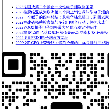
2025
法国成第二个禁止一次性电子烟欧盟国家
2025
拉脱维亚成为欧洲第九个禁止销售调味型电子烟的
2022
一个贩子的四年总结：从租华强北档口，到回老家
2022
福建省柘荣检察院与多部门联合行动，保护未成年
2022
YOOZ柚子电子烟杆最大的优点稳定性极佳
2022
非我1.5白色莫属烟杆颜值爆表,双功率切换,狂暴模
2022
飞喜FEIXI电子烟官方网址
2020
悦刻CEO汪莹专访：悦刻今年的目标是顺利完成