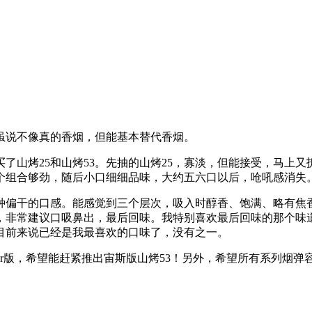
虽说不像真的香烟，但能基本替代香烟。
了山烤25和山烤53。先抽的山烤25，寡淡，但能接受，马上又
个组合够劲，随后小口细细品味，大约五六口以后，呛吼感消失
种偏干的口感。能感觉到三个层次，吸入时醇香、饱满、略有焦
，非常建议口吸鼻出，最后回味。我特别喜欢最后回味的那个味
目前来说已经是我最喜欢的口味了，没有之一。
ower版，希望能赶紧推出宙斯版山烤53！另外，希望所有系列