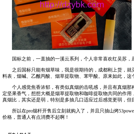
国标之前，一直抽的一溪云系列，个人非常喜欢红吴苏，
之后国标只能有烟草味，我是很期待的，成都刚上货，就买
料表，烟碱、乙酰丙酸、烟草提取物、苯甲酸。原来如此，这
个人感觉焦香浓郁，有类似真烟的击吼感，并且有真烟那
定坚果香气，想想大概是烟草提取物和咖啡提取物共同的作用
真烟比，其实还是弱，特别是多抽几口适应过后感觉更弱，但
所以在pro烟杆开售后立刻就购入了，并且只抽山烤53p
价格，普通人有点消费不起啊！