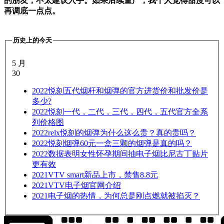
的朋友，不太建议入手。如果后续量产，我个人觉得甜度可以
再调底一点点。
历史上的今天
5 月
30
2022
悦刻五代烟杆和烟弹的官方进货价和批发价是
多少?
2022
悦刻一代，二代，三代，四代，五代官方全系
列价格图
2022
relx悦刻的烟弹为什么这么贵？真的贵吗？
2022
悦刻烟弹60元一盒三颗的烟弹是真的吗？
2022
数据表明女性怀孕期间抽电子烟比尼古丁贴片
更有效
2021
VTV smart新品上市，禁售8.8元
2021
VTV电子烟官网介绍
2021
电子烟的热情，为何总是刚点燃就被掐灭？