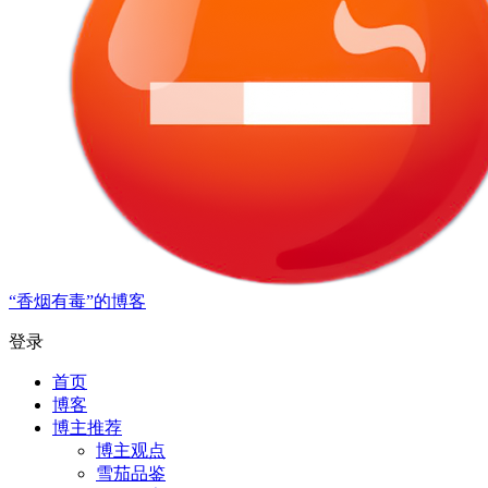
“香烟有毒”的博客
登录
首页
博客
博主推荐
博主观点
雪茄品鉴