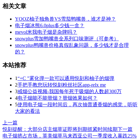
相关文章
YOOZ柚子独角兽VS雪茄鸭嘴兽，谁才是神？
电子烟冰熊6.0plus多少钱一盒？
mevol米我电子烟是杂牌吗？
snowplus雪加鸭嘴兽全系列口味测评（可参考）
snowplus鸭嘴兽价格真假乱象问题，多少钱才是合理
的？
本站推荐
1
“+C ”雾化弹一款可以通用悦刻和柚子的烟弹
2
手把手教您玩转悦刻粉丝社区app-relx me
3
戒烟公益视频-我国每年死于吸烟的人数超300万
4
电子烟能不能替烟？替烟效果如何？
5
使用电子烟一段时间后，再次抽普通香烟的感觉，听听
大家的看法
上一篇
悦刻提醒：大部分店主烟草证即将到期抓紧时间续期
下一篇
电子烟挤占市场，英美烟草马来西亚公司一季度收入暴跌25%