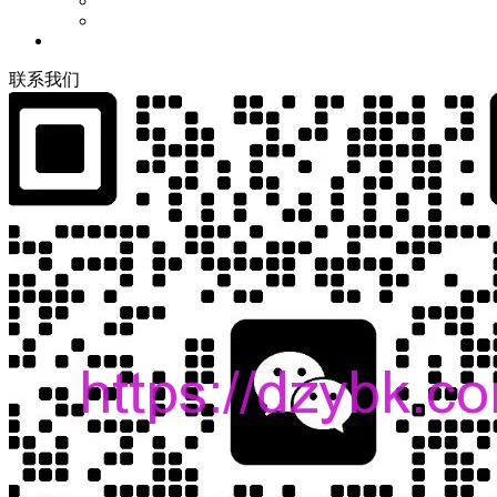
联
系
我
们