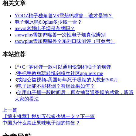
相关文章
YOOZ柚子独角兽VS雪茄鸭嘴兽，谁才是神？
电子烟冰熊6.0plus多少钱一盒？
mevol米我电子烟是杂牌吗？
snowplus雪加鸭嘴兽一次性电子烟真假辨别
snowplus雪加鸭嘴兽全系列口味测评（可参考）
本站推荐
1
“+C ”雾化弹一款可以通用悦刻和柚子的烟弹
2
手把手教您玩转悦刻粉丝社区app-relx me
3
戒烟公益视频-我国每年死于吸烟的人数超300万
4
电子烟能不能替烟？替烟效果如何？
5
使用电子烟一段时间后，再次抽普通香烟的感觉，听听
大家的看法
上一篇
【博主推荐】悦刻五代多少钱一支？
下一篇
中国为什么禁止果味电子烟的销售？