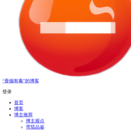
“香烟有毒”的博客
登录
首页
博客
博主推荐
博主观点
雪茄品鉴