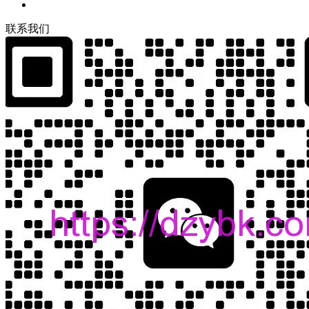
联
系
我
们