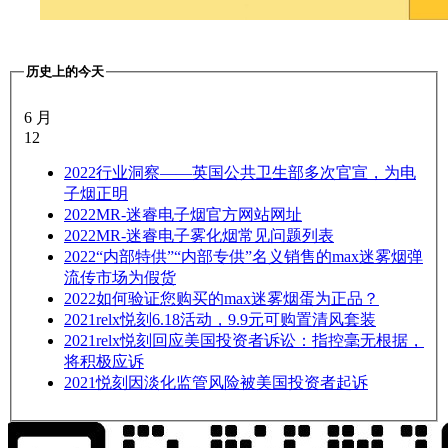
历史上的今天
6 月
12
2022
行业洞察——英国公共卫生部多次官宣，为电
子烟正明
2022
MR-迷睿电子烟官方网站网址
2022
MR-迷睿电子雾化烟常见问题列表
2022
“内部特供”“内部专供”名义销售的max迷雾烟弹
流传市场为假货
2022
如何验证您购买的max迷雾烟蛋为正品？
2021
relx悦刻6.18活动，9.9元可购置清风套装
2021
relx悦刻回应美国投资者诉讼：指控毫无根据，
将积极应诉
2021
悦刻因淡化监管风险被美国投资者起诉