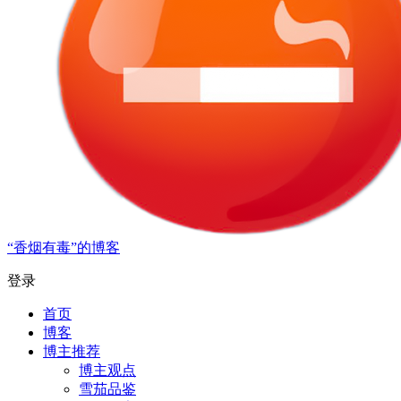
“香烟有毒”的博客
登录
首页
博客
博主推荐
博主观点
雪茄品鉴