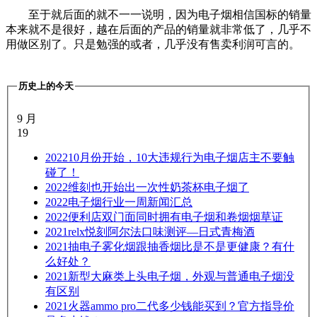
至于就后面的就不一一说明，因为电子烟相信国标的销量
本来就不是很好，越在后面的产品的销量就非常低了，几乎不
用做区别了。只是勉强的或者，几乎没有售卖利润可言的。
历史上的今天
9 月
19
2022
10月份开始，10大违规行为电子烟店主不要触
碰了！
2022
维刻也开始出一次性奶茶杯电子烟了
2022
电子烟行业一周新闻汇总
2022
便利店双门面同时拥有电子烟和卷烟烟草证
2021
relx悦刻阿尔法口味测评—日式青梅酒
2021
抽电子雾化烟跟抽香烟比是不是更健康？有什
么好处？
2021
新型大麻类上头电子烟，外观与普通电子烟没
有区别
2021
火器ammo pro二代多少钱能买到？官方指导价