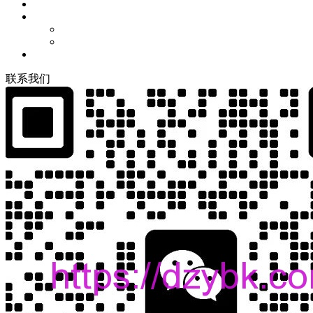
联
系
我
们