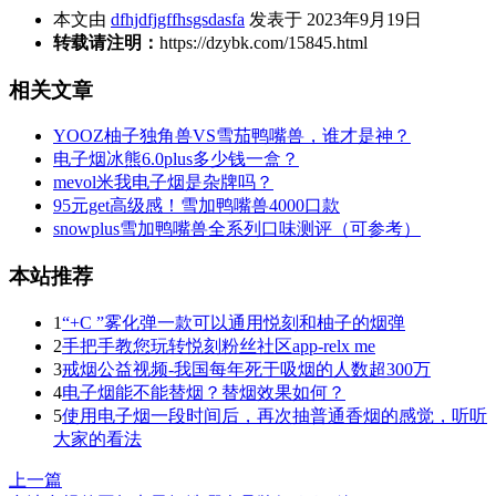
本文由
dfhjdfjgffhsgsdasfa
发表于 2023年9月19日
转载请注明：
https://dzybk.com/15845.html
相关文章
YOOZ柚子独角兽VS雪茄鸭嘴兽，谁才是神？
电子烟冰熊6.0plus多少钱一盒？
mevol米我电子烟是杂牌吗？
95元get高级感！雪加鸭嘴兽4000口款
snowplus雪加鸭嘴兽全系列口味测评（可参考）
本站推荐
1
“+C ”雾化弹一款可以通用悦刻和柚子的烟弹
2
手把手教您玩转悦刻粉丝社区app-relx me
3
戒烟公益视频-我国每年死于吸烟的人数超300万
4
电子烟能不能替烟？替烟效果如何？
5
使用电子烟一段时间后，再次抽普通香烟的感觉，听听
大家的看法
上一篇